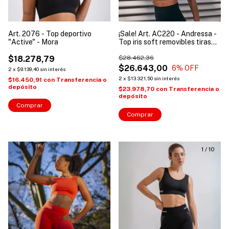
Art. 2076 - Top deportivo
¡Sale! Art. AC220 - Andressa -
"Active" - Mora
Top iris soft removibles tiras
cruzadas deportivo
$18.278,79
$28.462,36
$26.643,00
6
% OFF
2
x
$9.139,40
sin interés
2
x
$13.321,50
sin interés
$16.450,91
con
Transferencia o
depósito
$23.978,70
con
Transferencia o
depósito
Comprar
Comprar
1
/
6
1
/
10