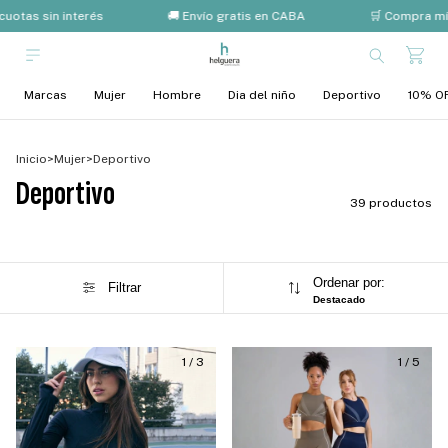
otas sin interés
🚚 Envío gratis en CABA
🛒 Compra mín
Marcas
Mujer
Hombre
Dia del niño
Deportivo
10% OF
Inicio
>
Mujer
>
Deportivo
Deportivo
39 productos
Ordenar por:
Filtrar
Destacado
1
/
3
1
/
5