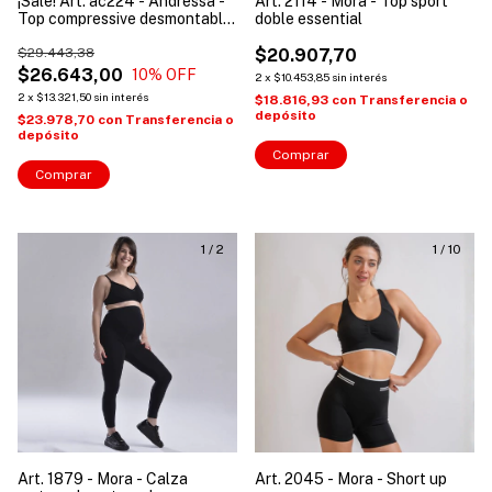
¡Sale! Art. ac224 - Andressa -
Art. 2114 - Mora - Top sport
Top compressive desmontable
doble essential
y espalda seamless deportivo
$29.443,38
$20.907,70
$26.643,00
10
% OFF
2
x
$10.453,85
sin interés
2
x
$13.321,50
sin interés
$18.816,93
con
Transferencia o
depósito
$23.978,70
con
Transferencia o
depósito
Comprar
Comprar
1
/
2
1
/
10
Art. 1879 - Mora - Calza
Art. 2045 - Mora - Short up