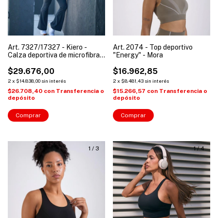
Art. 7327/17327 - Kiero -
Art. 2074 - Top deportivo
Calza deportiva de microfibra
"Energy" - Mora
corte oxford y cintura alta
$29.676,00
$16.962,85
2
x
$14.838,00
sin interés
2
x
$8.481,43
sin interés
$26.708,40
con
Transferencia o
$15.266,57
con
Transferencia o
depósito
depósito
Comprar
Comprar
1
/
3
1
/
4