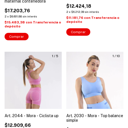
maternal contenedora
$12.424,18
$17.203,76
2
x
$6.212,09
sin interés
2
x
$8.601,88
sin interés
$11.181,76
con
Transferencia o
depósito
$15.483,38
con
Transferencia o
depósito
Comprar
Comprar
1
/
5
1
/
10
Art. 2044 - Mora - Ciclista up
Art. 2030 - Mora - Top balance
simple
$12.909,66