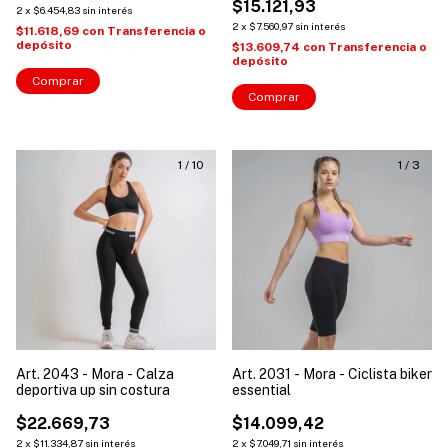
$15.121,93
2
x
$6.454,83
sin interés
2
x
$7.560,97
sin interés
$11.618,69
con
Transferencia o
depósito
$13.609,74
con
Transferencia o
depósito
Comprar
Comprar
1
/
10
1
/
3
Art. 2043 - Mora - Calza
Art. 2031 - Mora - Ciclista biker
deportiva up sin costura
essential
$22.669,73
$14.099,42
2
x
$11.334,87
sin interés
2
x
$7.049,71
sin interés