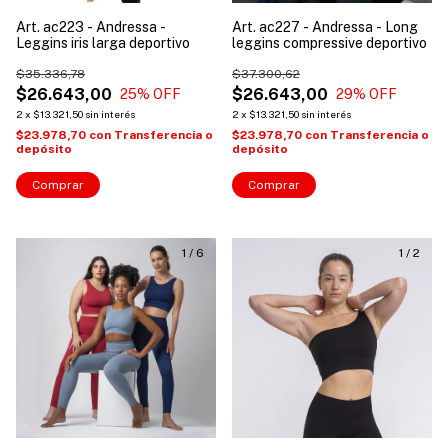
Art. ac223 - Andressa -
Art. ac227 - Andressa - Long
Leggins iris larga deportivo
leggins compressive deportivo
$35.336,78
$37.300,62
$26.643,00
$26.643,00
25
% OFF
29
% OFF
2
x
$13.321,50
sin interés
2
x
$13.321,50
sin interés
$23.978,70
con
Transferencia o
$23.978,70
con
Transferencia o
depósito
depósito
Comprar
Comprar
1
/
6
1
/
2