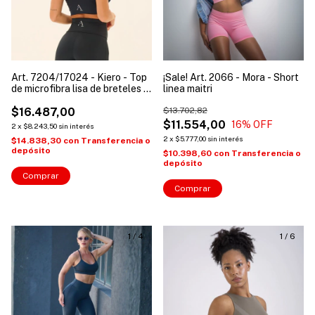
Art. 7204/17024 - Kiero - Top
¡Sale! Art. 2066 - Mora - Short
de microfibra lisa de breteles y
linea maitri
espalda cruzada
$16.487,00
$13.702,82
$11.554,00
16
% OFF
2
x
$8.243,50
sin interés
2
x
$5.777,00
sin interés
$14.838,30
con
Transferencia o
depósito
$10.398,60
con
Transferencia o
depósito
Comprar
Comprar
1
/
4
1
/
6