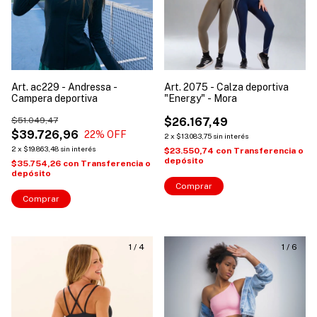
Art. ac229 - Andressa -
Art. 2075 - Calza deportiva
Campera deportiva
"Energy" - Mora
$51.049,47
$26.167,49
$39.726,96
22
% OFF
2
x
$13.083,75
sin interés
2
x
$19.863,48
sin interés
$23.550,74
con
Transferencia o
depósito
$35.754,26
con
Transferencia o
depósito
Comprar
Comprar
1
/
4
1
/
6