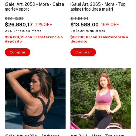
¡Sale! Art. 2050 - Mora - Calza
¡Sale! Art. 2065 - Mora - Top
morley sport
asimetrico linea maitri
$30.112,35
$16.116,54
$26.890,17
$13.589,00
11
% OFF
16
% OFF
2
x
$13.445,09
sin interés
2
x
$6.794,50
sin interés
$24.201,15
con
Transferencia o
$12.230,10
con
Transferencia o
depósito
depósito
Comprar
Comprar
1
/
5
1
/
10