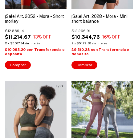
¡Sale! Art. 2052 - Mora - Short
¡Sale! Art. 2028 - Mora - Mini
morley
short balance
$12.889,14
$12.266,91
$11.214,67
$10.344,76
13
% OFF
16
% OFF
2
x
$5.607,34
sin interés
2
x
$5.172,38
sin interés
$10.093,20
con
Transferencia o
$9.310,28
con
Transferencia o
depósito
depósito
Comprar
Comprar
1
/
3
1
/
5