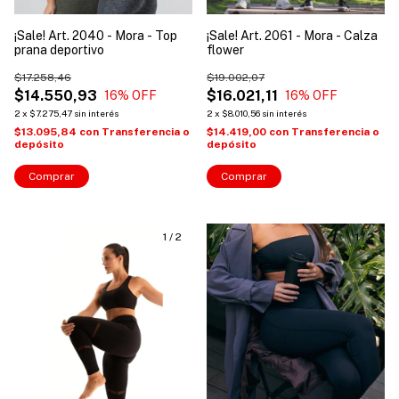
¡Sale! Art. 2040 - Mora - Top
¡Sale! Art. 2061 - Mora - Calza
prana deportivo
flower
$17.258,46
$19.002,07
$14.550,93
$16.021,11
16
% OFF
16
% OFF
2
x
$7.275,47
sin interés
2
x
$8.010,56
sin interés
$13.095,84
con
Transferencia o
$14.419,00
con
Transferencia o
depósito
depósito
Comprar
Comprar
1
/
2
1
/
2