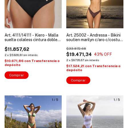
Art. 4111/14111 - Kiero - Malla
Art. 25002 - Andressa - Bikini
suelta colaless cintura doble
soutien marilyn c/aro c/costura
mujer
invisible doble tela
$11.857,62
$33.872,68
$19.471,34
43
% OFF
2
x
$5.928,81
sin interés
2
x
$9.735,67
sin interés
$10.671,86
con
Transferencia o
depósito
$17.524,21
con
Transferencia o
depósito
Comprar
Comprar
1
/
5
1
/
5