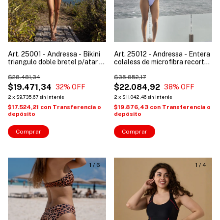
Art. 25001 - Andressa - Bikini
Art. 25012 - Andressa - Entera
triangulo doble bretel p/atar y
colaless de microfibra recortes
less p/atar
de tul con lycra
$28.481,34
$35.852,17
$19.471,34
$22.084,92
32
% OFF
38
% OFF
2
x
$9.735,67
sin interés
2
x
$11.042,46
sin interés
$17.524,21
con
Transferencia o
$19.876,43
con
Transferencia o
depósito
depósito
Comprar
Comprar
1
/
6
1
/
4