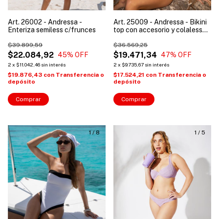
Art. 26002 - Andressa -
Art. 25009 - Andressa - Bikini
Enteriza semiless c/frunces
top con accesorio y colaless
con aberturas
$39.899,59
$36.569,25
$22.084,92
$19.471,34
45
% OFF
47
% OFF
2
x
$11.042,46
sin interés
2
x
$9.735,67
sin interés
$19.876,43
con
Transferencia o
$17.524,21
con
Transferencia o
depósito
depósito
Comprar
Comprar
1
/
8
1
/
5