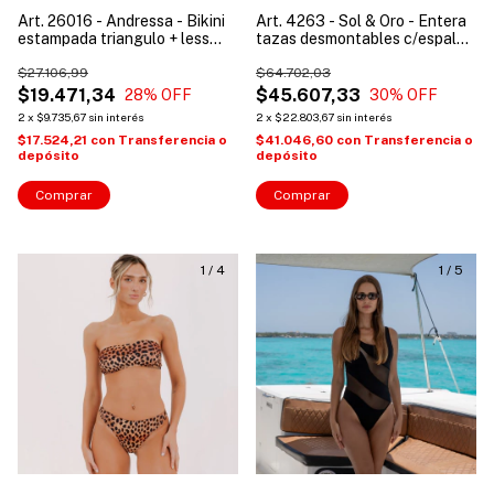
Art. 26016 - Andressa - Bikini
Art. 4263 - Sol & Oro - Entera
estampada triangulo + less
tazas desmontables c/espalda
p/atar
semi abierta vedetina "Linea
$27.106,99
Olivia"
$64.702,03
$19.471,34
$45.607,33
28
% OFF
30
% OFF
2
x
$9.735,67
sin interés
2
x
$22.803,67
sin interés
$17.524,21
con
Transferencia o
$41.046,60
con
Transferencia o
depósito
depósito
Comprar
Comprar
1
/
4
1
/
5