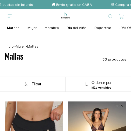
cuotas sin interés
🚚 Envío gratis en CABA
🛒 Compra mí
Marcas
Mujer
Hombre
Dia del niño
Deportivo
10% OF
Inicio
>
Mujer
>
Mallas
Mallas
33 productos
Ordenar por:
Filtrar
Más vendidos
1
/
8
1
/
5