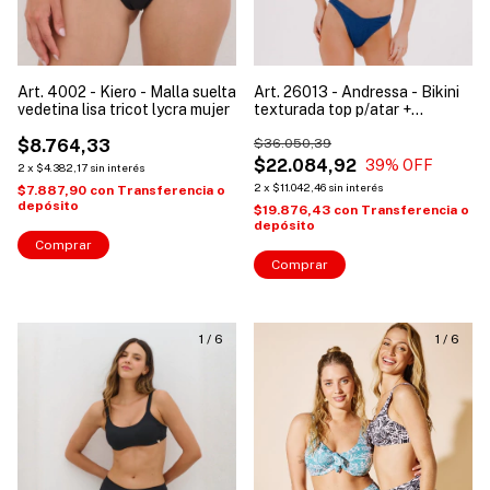
Art. 4002 - Kiero - Malla suelta
Art. 26013 - Andressa - Bikini
vedetina lisa tricot lycra mujer
texturada top p/atar +
colaless
$8.764,33
$36.050,39
$22.084,92
39
% OFF
2
x
$4.382,17
sin interés
2
x
$11.042,46
sin interés
$7.887,90
con
Transferencia o
depósito
$19.876,43
con
Transferencia o
depósito
Comprar
Comprar
1
/
6
1
/
6