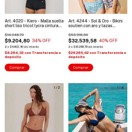
Art. 4020 - Kiero - Malla suelta
Art. 4244 - Sol & Oro - Bikini
short liso tricot lycra cintura
soutien con aro y tazas
ancha mujer
desmontables + tiro corto
$14.048,70
$53.918,36
$9.204,80
$32.539,58
34
% OFF
40
% OFF
2
x
$4.602,40
sin interés
2
x
$16.269,79
sin interés
$8.284,32
con
Transferencia o
$29.285,62
con
Transferencia o
depósito
depósito
Comprar
Comprar
1
/
2
1
/
4