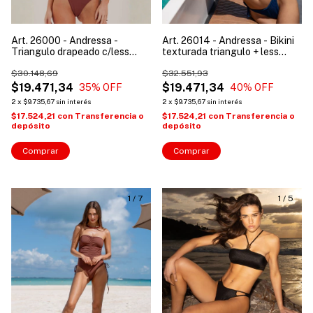
Art. 26000 - Andressa -
Art. 26014 - Andressa - Bikini
Triangulo drapeado c/less
texturada triangulo + less
p/atar c/frunce
p/atar
$30.148,69
$32.551,93
$19.471,34
$19.471,34
35
% OFF
40
% OFF
2
x
$9.735,67
sin interés
2
x
$9.735,67
sin interés
$17.524,21
con
Transferencia o
$17.524,21
con
Transferencia o
depósito
depósito
Comprar
Comprar
1
/
7
1
/
5