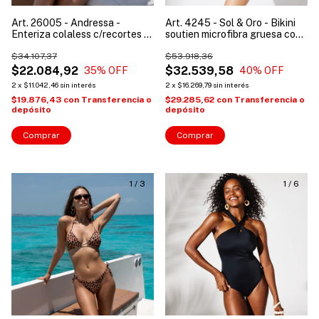
Art. 26005 - Andressa -
Art. 4245 - Sol & Oro - Bikini
Enteriza colaless c/recortes a
soutien microfibra gruesa con
contracolor
aro y tazas desmontables +
$34.107,37
vedetina
$53.918,36
$22.084,92
$32.539,58
35
% OFF
40
% OFF
2
x
$11.042,46
sin interés
2
x
$16.269,79
sin interés
$19.876,43
con
Transferencia o
$29.285,62
con
Transferencia o
depósito
depósito
Comprar
Comprar
1
/
3
1
/
6