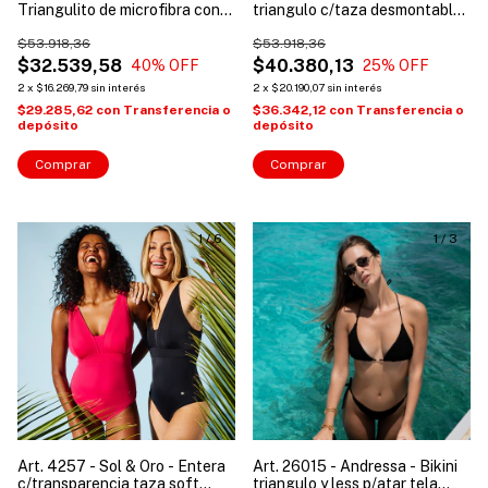
Triangulito de microfibra con
triangulo c/taza desmontable
tazas desmontables +
y vedetina cintura doble en v
tangaless
$53.918,36
$53.918,36
$32.539,58
$40.380,13
40
% OFF
25
% OFF
2
x
$16.269,79
sin interés
2
x
$20.190,07
sin interés
$29.285,62
con
Transferencia o
$36.342,12
con
Transferencia o
depósito
depósito
Comprar
Comprar
1
/
6
1
/
3
Art. 4257 - Sol & Oro - Entera
Art. 26015 - Andressa - Bikini
c/transparencia taza soft
triangulo y less p/atar tela