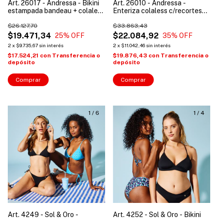
Art. 26017 - Andressa - Bikini
Art. 26010 - Andressa -
estampada bandeau + colaless
Enteriza colaless c/recortes
tiro alto
de tul
$26.127,70
$33.863,43
$19.471,34
$22.084,92
25
% OFF
35
% OFF
2
x
$9.735,67
sin interés
2
x
$11.042,46
sin interés
$17.524,21
con
Transferencia o
$19.876,43
con
Transferencia o
depósito
depósito
Comprar
Comprar
1
/
6
1
/
4
Art. 4249 - Sol & Oro -
Art. 4252 - Sol & Oro - Bikini