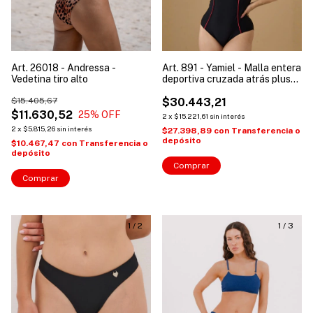
Art. 26018 - Andressa -
Art. 891 - Yamiel - Malla entera
Vedetina tiro alto
deportiva cruzada atrás plus
size mujer
$15.405,67
$30.443,21
$11.630,52
25
% OFF
2
x
$15.221,61
sin interés
2
x
$5.815,26
sin interés
$27.398,89
con
Transferencia o
depósito
$10.467,47
con
Transferencia o
depósito
Comprar
Comprar
1
/
2
1
/
3