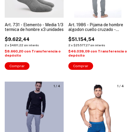
Art. 731 - Elemento - Media 1/3
Art. 1986 - Pijama de hombre
termica de hombre x3 unidades
algodon cuello cruzado -
Eyelit
$9.622,44
$51.154,54
2
x
$4.811,22
sin interés
2
x
$25.577,27
sin interés
$8.660,20
con
Transferencia o
$46.039,09
con
Transferencia o
depósito
depósito
Comprar
Comprar
1
/
4
1
/
4