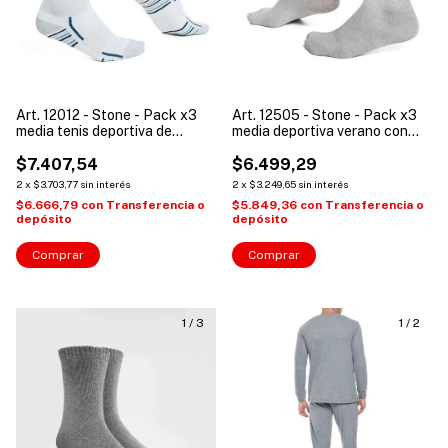
Art. 12012 - Stone - Pack x3
Art. 12505 - Stone - Pack x3
media tenis deportiva de
media deportiva verano con
algodón para hombre
puño corto
$7.407,54
$6.499,29
2
x
$3.703,77
sin interés
2
x
$3.249,65
sin interés
$6.666,79
con
Transferencia o
$5.849,36
con
Transferencia o
depósito
depósito
Comprar
Comprar
1
/
3
1
/
2