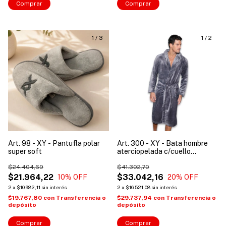
Comprar
Comprar
1
/
3
1
/
2
Art. 98 - XY - Pantufla polar
Art. 300 - XY - Bata hombre
super soft
aterciopelada c/cuello
smoking
$24.404,69
$41.302,70
$21.964,22
$33.042,16
10
% OFF
20
% OFF
2
x
$10.982,11
sin interés
2
x
$16.521,08
sin interés
$19.767,80
con
Transferencia o
$29.737,94
con
Transferencia o
depósito
depósito
Comprar
Comprar