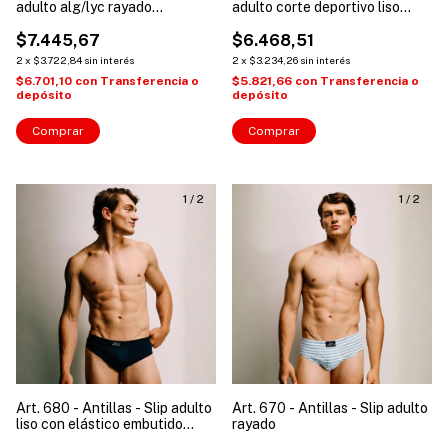
adulto alg/lyc rayado
adulto corte deportivo liso
c/elastico bordado
alg/lyc con elástico sublimado
$7.445,67
$6.468,51
2
x
$3.722,84
sin interés
2
x
$3.234,26
sin interés
$6.701,10
con
Transferencia o
$5.821,66
con
Transferencia o
depósito
depósito
Comprar
Comprar
1
/
2
1
/
2
Art. 680 - Antillas - Slip adulto
Art. 670 - Antillas - Slip adulto
liso con elástico embutido
rayado
ancho