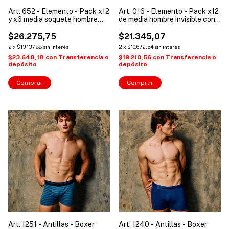
Art. 652 - Elemento - Pack x12
Art. 016 - Elemento - Pack x12
y x6 media soquete hombre
de media hombre invisible con
antideslizante c/ toalla
silicona interior
$26.275,75
$21.345,07
2
x
$13.137,88
sin interés
2
x
$10.672,54
sin interés
$23.648,18
con
Transferencia o
$19.210,56
con
Transferencia o
depósito
depósito
Comprar
Comprar
Art. 1251 - Antillas - Boxer
Art. 1240 - Antillas - Boxer