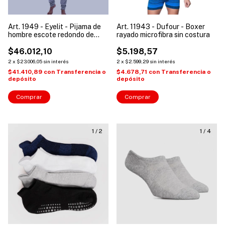
Art. 1949 - Eyelit - Pijama de
Art. 11943 - Dufour - Boxer
hombre escote redondo de
rayado microfibra sin costura
algodon liso
$46.012,10
$5.198,57
2
x
$23.006,05
sin interés
2
x
$2.599,29
sin interés
$41.410,89
con
Transferencia o
$4.678,71
con
Transferencia o
depósito
depósito
Comprar
Comprar
1
/
2
1
/
4