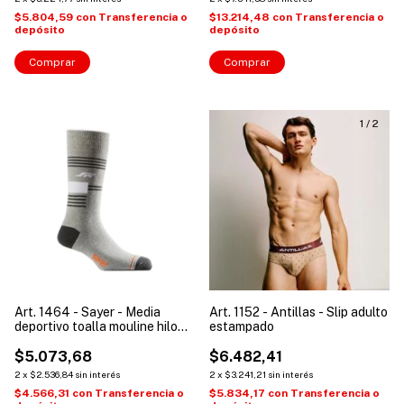
$5.804,59
con
Transferencia o
$13.214,48
con
Transferencia o
depósito
depósito
Comprar
Comprar
1
/
2
Art. 1464 - Sayer - Media
Art. 1152 - Antillas - Slip adulto
deportivo toalla mouline hilo
estampado
alg
$5.073,68
$6.482,41
2
x
$2.536,84
sin interés
2
x
$3.241,21
sin interés
$4.566,31
con
Transferencia o
$5.834,17
con
Transferencia o