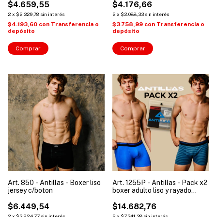
$4.659,55
$4.176,66
2
x
$2.329,78
sin interés
2
x
$2.088,33
sin interés
$4.193,60
con
Transferencia o
$3.758,99
con
Transferencia o
depósito
depósito
Comprar
Comprar
1
/
2
1
/
4
Art. 850 - Antillas - Boxer liso
Art. 1255P - Antillas - Pack x2
jersey c/boton
boxer adulto liso y rayado
alg/lyc
$6.449,54
$14.682,76
2
x
$3.224,77
sin interés
2
x
$7.341,38
sin interés