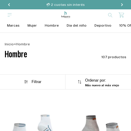
💳 2 cuotas sin interés
Marcas
Mujer
Hombre
Dia del niño
Deportivo
10% OF
Inicio
>
Hombre
Hombre
107 productos
Ordenar por:
Filtrar
Más nuevo al más viejo