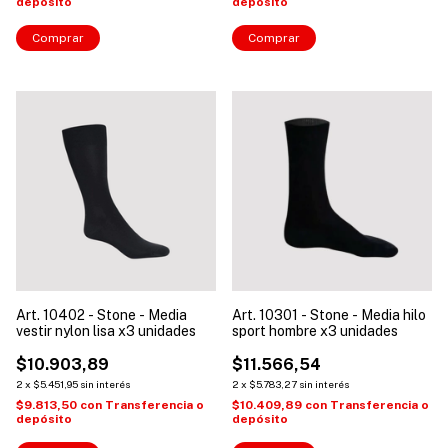
depósito
depósito
Comprar
Comprar
Art. 10402 - Stone - Media
Art. 10301 - Stone - Media hilo
vestir nylon lisa x3 unidades
sport hombre x3 unidades
$10.903,89
$11.566,54
2
x
$5.451,95
sin interés
2
x
$5.783,27
sin interés
$9.813,50
con
Transferencia o
$10.409,89
con
Transferencia o
depósito
depósito