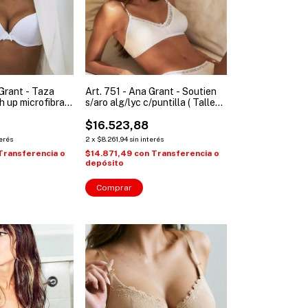
 Grant - Taza
Art. 751 - Ana Grant - Soutien
sh up microfibra (
s/aro alg/lyc c/puntilla ( Talles:
 )
90 a 105 )
$16.523,88
terés
2
x
$8.261,94
sin interés
Transferencia o
$14.871,49
con
Transferencia o
depósito
Comprar