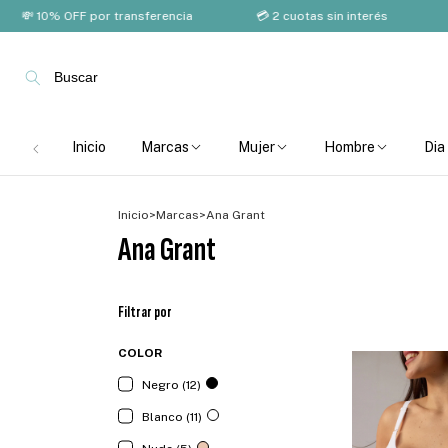
0% OFF por transferencia
💳 2 cuotas sin interés
🚚 Enví
Buscar
Inicio
Marcas
Mujer
Hombre
Dia
Inicio
>
Marcas
>
Ana Grant
Ana Grant
Filtrar por
COLOR
Negro (12)
Blanco (11)