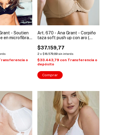
Grant - Soutien
Art. 670 - Ana Grant - Corpiño
e en microfibra
taza soft push up con aro (
les: 90 a 105 )
Talles: 85 a 105 )
$37.159,77
erés
2
x
$18.579,89
sin interés
Transferencia o
$33.443,79
con
Transferencia o
depósito
Comprar