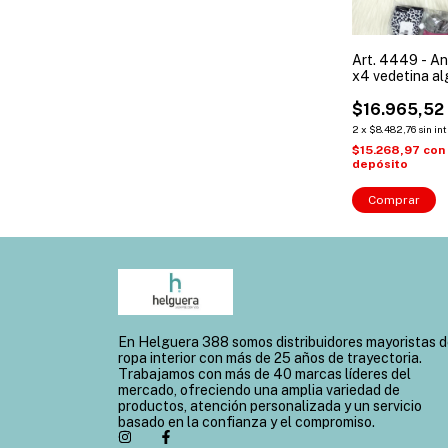
Art. 4449 - An
x4 vedetina alg
lisas - 2 estam
$16.965,52
2
x
$8.482,76
sin in
$15.268,97
con
depósito
Comprar
En Helguera 388 somos distribuidores mayoristas 
ropa interior con más de 25 años de trayectoria.
Trabajamos con más de 40 marcas líderes del
mercado, ofreciendo una amplia variedad de
productos, atención personalizada y un servicio
basado en la confianza y el compromiso.