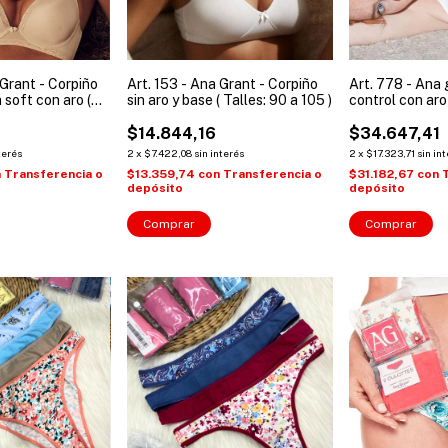
 Grant - Corpiño
Art. 153 - Ana Grant - Corpiño
Art. 778 - Ana 
 soft con aro (
sin aro y base ( Talles: 90 a 105 )
control con aro 
 )
120 )
$14.844,16
$34.647,41
terés
2
x
$7.422,08
sin interés
2
x
$17.323,71
sin in
n
Transferencia o
$13.359,74
con
Transferencia o
$31.182,67
con
depósito
depósito
Comprar
Comprar