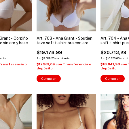
 Grant - Corpiño
Art. 703 - Ana Grant - Soutien
Art. 704 - Ana
c sin aro y base (
taza soft t-shirt bra con aro
soft t. shirt pu
5 )
microfibra ( Talles: 90 a 105 )
Talles: 90 a 105
$19.178,99
$20.713,29
terés
2
x
$9.589,50
sin interés
2
x
$10.356,65
sin in
Transferencia o
$17.261,09
con
Transferencia o
$18.641,96
con
depósito
depósito
Comprar
Comprar