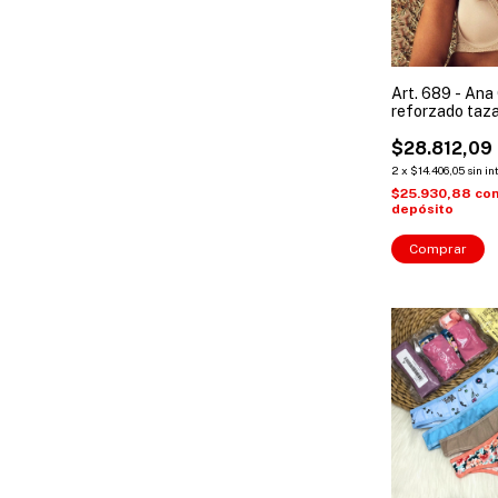
Art. 689 - Ana
reforzado taza
Talles: 90 a 110
$28.812,09
2
x
$14.406,05
sin in
$25.930,88
co
depósito
Comprar