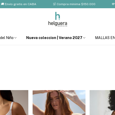
o gratis en CABA
🛒 Compra mínima $150.000
💸 10% OF
 del Niño
Nueva coleccion | Verano 2027
MALLAS E