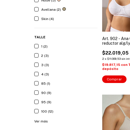
Nude (5)
Avellana (2)
Skin (4)
TALLE
Art. 902 - Ana
reductor alg/ly
1 (2)
Talles: 100 a 11
$22.019,05
2 (3)
2
x
$11.009,53
sin in
$19.817,15
con
3 (3)
depósito
4 (3)
Comprar
85 (1)
90 (9)
95 (9)
100 (12)
Ver más