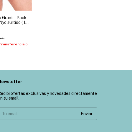
a Grant - Pack
lyc surtido ( 1
da )
erés
Transferencia o
Newsletter
ecibí ofertas exclusivas y novedades directamente
n tu email.