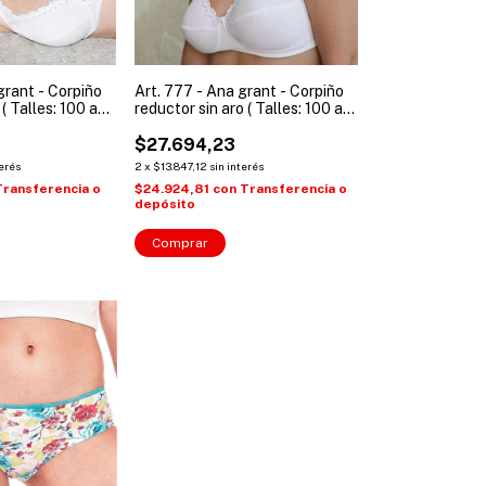
grant - Corpiño
Art. 777 - Ana grant - Corpiño
( Talles: 100 a
reductor sin aro ( Talles: 100 a
120 )
$27.694,23
terés
2
x
$13.847,12
sin interés
Transferencia o
$24.924,81
con
Transferencia o
depósito
Comprar