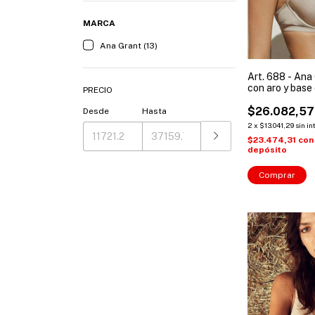
MARCA
Ana Grant (13)
Art. 688 - Ana
con aro y base
PRECIO
Talles: 90 a 10
$26.082,57
Desde
Hasta
2
x
$13.041,29
sin in
$23.474,31
con
depósito
Comprar