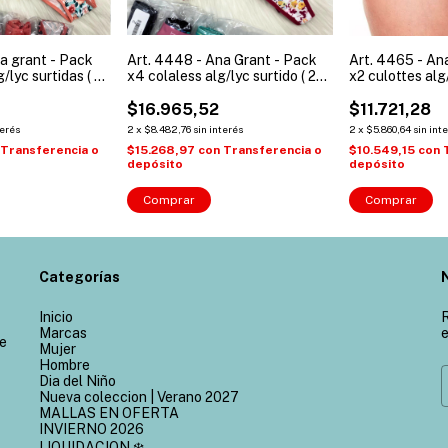
a grant - Pack
Art. 4448 - Ana Grant - Pack
Art. 4465 - An
/lyc surtidas ( 2
x4 colaless alg/lyc surtido ( 2
x2 culottes alg/
padas )
lisas - 2 estampadas )
lisa - 1 estampa
$16.965,52
$11.721,28
terés
2
x
$8.482,76
sin interés
2
x
$5.860,64
sin int
Transferencia o
$15.268,97
con
Transferencia o
$10.549,15
con
depósito
depósito
Comprar
Comprar
Categorías
Inicio
R
Marcas
e
de
Mujer
Hombre
Dia del Niño
Nueva coleccion | Verano 2027
MALLAS EN OFERTA
INVIERNO 2026
LIQUIDACION ❄️