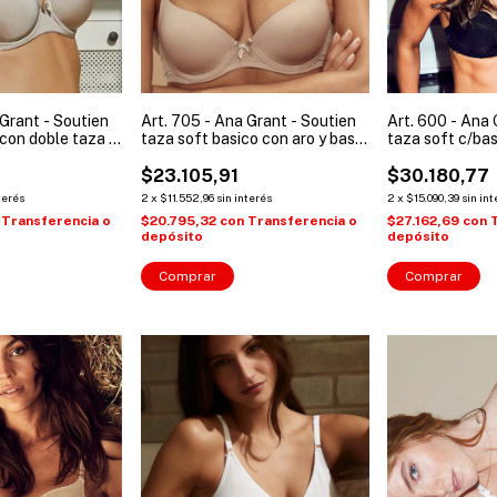
 Grant - Soutien
Art. 705 - Ana Grant - Soutien
Art. 600 - Ana 
 con doble taza (
taza soft basico con aro y base
taza soft c/bas
5 )
( Talles: 90 a 105 )
c/puntilla ( Tal
$23.105,91
$30.180,77
terés
2
x
$11.552,96
sin interés
2
x
$15.090,39
sin int
Transferencia o
$20.795,32
con
Transferencia o
$27.162,69
con
depósito
depósito
Comprar
Comprar