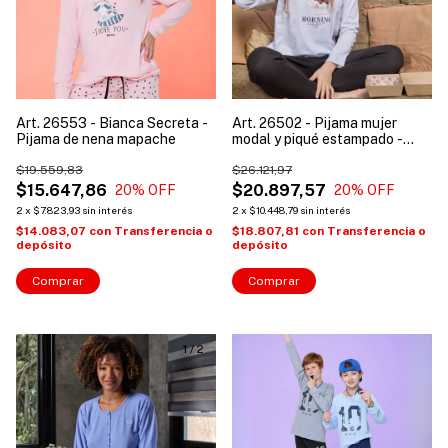
Art. 26553 - Bianca Secreta -
Art. 26502 - Pijama mujer
Pijama de nena mapache
modal y piqué estampado -
Bianca Secreta
$19.559,83
$26.121,97
$15.647,86
$20.897,57
20
% OFF
20
% OFF
2
x
$7.823,93
sin interés
2
x
$10.448,79
sin interés
$14.083,07
con
Transferencia o
$18.807,81
con
Transferencia o
depósito
depósito
Comprar
Comprar
1
/
2