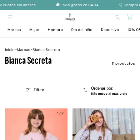
 cuotas sin interés
🚚 Envío gratis en CABA
🛒 Compra m
Marcas
Mujer
Hombre
Dia del niño
Deportivo
10% OF
Inicio
>
Marcas
>
Bianca Secreta
Bianca Secreta
11 productos
Ordenar por:
Filtrar
Más nuevo al más viejo
1
/
2