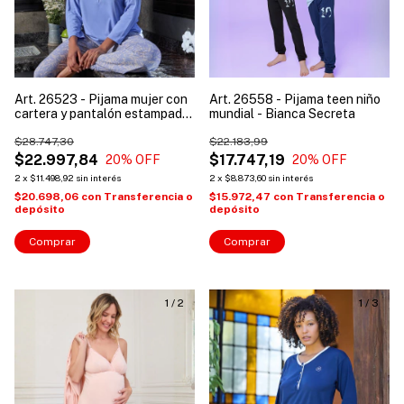
Art. 26523 - Pijama mujer con
Art. 26558 - Pijama teen niño
cartera y pantalón estampado
mundial - Bianca Secreta
- Bianca Secreta
$28.747,30
$22.183,99
$22.997,84
$17.747,19
20
% OFF
20
% OFF
2
x
$11.498,92
sin interés
2
x
$8.873,60
sin interés
$20.698,06
con
Transferencia o
$15.972,47
con
Transferencia o
depósito
depósito
Comprar
Comprar
1
/
2
1
/
3