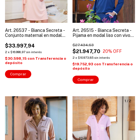
Art. 26537 - Bianca Secreta -
Art. 26515 - Bianca Secreta -
Conjunto maternal en modal
Pijama en modal liso con vivos
con puntilla
a contratono cartera bordado
$33.997,94
y bolsillos
$27.434,63
$21.947,70
20
% OFF
2
x
$16.998,97
sin interés
2
x
$10.973,85
sin interés
$30.598,15
con
Transferencia o
depósito
$19.752,93
con
Transferencia o
depósito
Comprar
Comprar
1
/
2