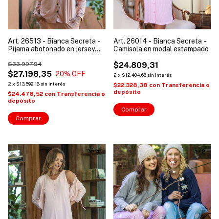
Art. 26513 - Bianca Secreta -
Art. 26014 - Bianca Secreta -
Pijama abotonado en jersey
Camisola en modal estampado
con pipe a contratono y
bordado
$33.997,94
$24.809,31
$27.198,35
20
% OFF
2
x
$12.404,66
sin interés
2
x
$13.599,18
sin interés
$22.328,38
con
Transferencia o
depósito
$24.478,52
con
Transferencia o
depósito
Comprar
Comprar
1
/
4
1
/
2