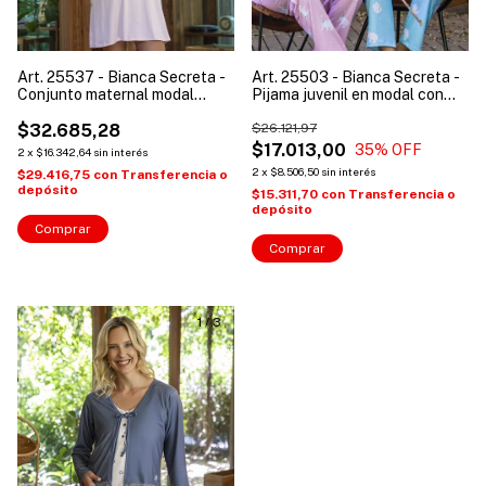
Art. 25537 - Bianca Secreta -
Art. 25503 - Bianca Secreta -
Conjunto maternal modal
Pijama juvenil en modal con
c/puntilla
pantalón estampado.
$32.685,28
$26.121,97
$17.013,00
35
% OFF
2
x
$16.342,64
sin interés
2
x
$8.506,50
sin interés
$29.416,75
con
Transferencia o
depósito
$15.311,70
con
Transferencia o
depósito
Comprar
Comprar
1
/
3