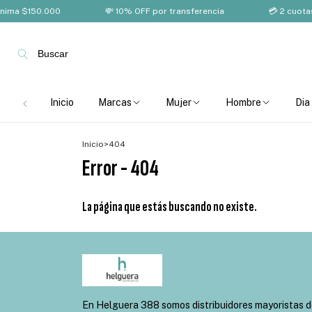
ima $150.000
💸 10% OFF por transferencia
💳 2 cuotas 
Buscar
Inicio
Marcas
Mujer
Hombre
Dia
Inicio
>
404
Error - 404
La página que estás buscando no existe.
En Helguera 388 somos distribuidores mayoristas 