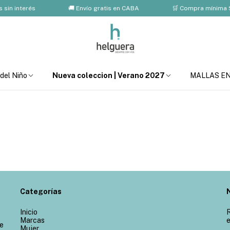
sin interés
🚚 Envío gratis en CABA
🛒 Compra mínima $
 del Niño
Nueva coleccion | Verano 2027
MALLAS E
Categorías
Inicio
R
Marcas
e
de
Mujer