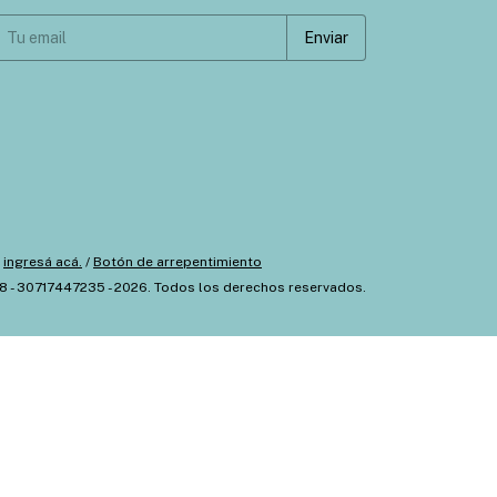
ingresá acá.
/
Botón de arrepentimiento
8 - 30717447235 - 2026. Todos los derechos reservados.