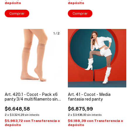
depósito
depósito
Comprar
Comprar
1
/
2
Art. 420.1 - Cocot - Pack x6
Art. 41 - Cocot - Media
panty 3/4 multifilamento sin
fantasia red panty
puntera
$6.648,58
$6.875,99
2
x
$3.324,29
sin interés
2
x
$3.438,00
sin interés
$5.983,72
con
Transferencia o
$6.188,39
con
Transferencia o
depósito
depósito