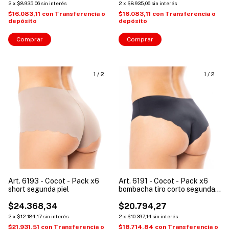
2
x
$8.935,06
sin interés
2
x
$8.935,06
sin interés
$16.083,11
con
Transferencia o
$16.083,11
con
Transferencia o
depósito
depósito
Comprar
Comprar
1
/
2
1
/
2
Art. 6193 - Cocot - Pack x6
Art. 6191 - Cocot - Pack x6
short segunda piel
bombacha tiro corto segunda
piel
$24.368,34
$20.794,27
2
x
$12.184,17
sin interés
2
x
$10.397,14
sin interés
$21.931,51
con
Transferencia o
$18.714,84
con
Transferencia o