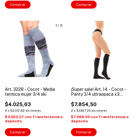
Comprar
Comprar
1
/
3
Art. 3228 - Cocot - Media
¡Super sale! Art. 14 - Cocot -
termica mujer 3/4 ski
Panty 3/4 ultraopaca x3
unidades
$4.025,63
$7.854,50
2
x
$2.012,82
sin interés
2
x
$3.927,25
sin interés
$3.623,07
con
Transferencia o
$7.069,05
con
Transferencia o
depósito
depósito
Comprar
Comprar