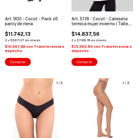
Art. 900 - Cocot - Pack x6
Art. 5118 - Cocot - Camiseta
panty de nena
termica mujer invierno ( Talles
S a XL )
$11.742,13
$14.837,56
2
x
$5.871,07
sin interés
2
x
$7.418,78
sin interés
$10.567,92
con
Transferencia o
$13.353,80
con
Transferencia o
depósito
depósito
Comprar
Comprar
1
/
2
1
/
3