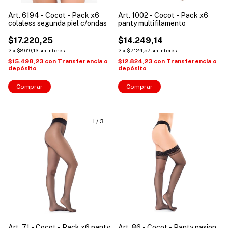
Art. 6194 - Cocot - Pack x6
Art. 1002 - Cocot - Pack x6
colaless segunda piel c/ondas
panty multifilamento
$17.220,25
$14.249,14
2
x
$8.610,13
sin interés
2
x
$7.124,57
sin interés
$15.498,23
con
Transferencia o
$12.824,23
con
Transferencia o
depósito
depósito
Comprar
Comprar
1
/
3
Art. 71 - Cocot - Pack x6 panty
Art. 86 - Cocot - Panty pasion