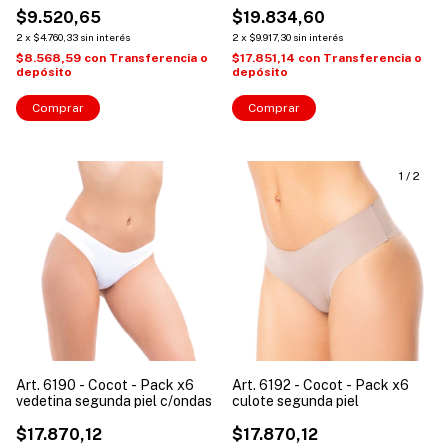
$9.520,65
$19.834,60
2
x
$4.760,33
sin interés
2
x
$9.917,30
sin interés
$8.568,59
con
Transferencia o
$17.851,14
con
Transferencia o
depósito
depósito
Comprar
Comprar
1
/
2
Art. 6190 - Cocot - Pack x6
Art. 6192 - Cocot - Pack x6
vedetina segunda piel c/ondas
culote segunda piel
$17.870,12
$17.870,12