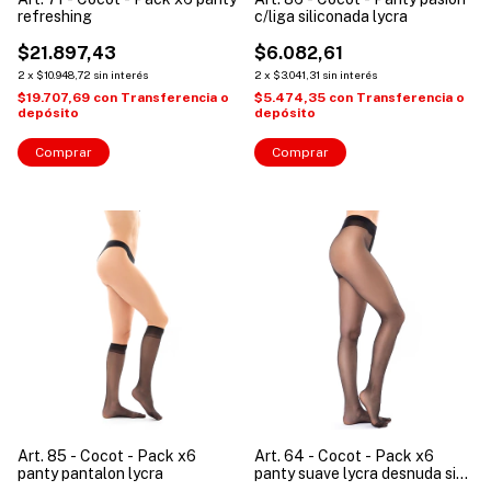
refreshing
c/liga siliconada lycra
$21.897,43
$6.082,61
2
x
$10.948,72
sin interés
2
x
$3.041,31
sin interés
$19.707,69
con
Transferencia o
$5.474,35
con
Transferencia o
depósito
depósito
Comprar
Comprar
Art. 85 - Cocot - Pack x6
Art. 64 - Cocot - Pack x6
panty pantalon lycra
panty suave lycra desnuda sin
puntera