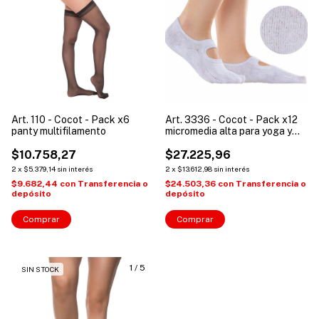
Art. 110 - Cocot - Pack x6
Art. 3336 - Cocot - Pack x12
panty multifilamento
micromedia alta para yoga y
pilates con antideslizante
$10.758,27
$27.225,96
2
x
$5.379,14
sin interés
2
x
$13.612,98
sin interés
$9.682,44
con
Transferencia o
$24.503,36
con
Transferencia o
depósito
depósito
Comprar
1
/
5
SIN STOCK