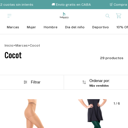
 cuotas sin interés
🚚 Envío gratis en CABA
🛒 Compra m
Marcas
Mujer
Hombre
Dia del niño
Deportivo
10% OF
Inicio
>
Marcas
>
Cocot
Cocot
29 productos
Ordenar por:
Filtrar
Más vendidos
1
/
6