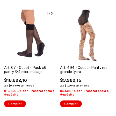
1
/
3
Art. 07 - Cocot - Pack x6
Art. 494 - Cocot - Panty red
panty 3/4 micromasaje
grande lycra
$18.692,16
$3.980,15
2
x
$9.346,08
sin interés
2
x
$1.990,08
sin interés
$16.822,94
con
Transferencia o
$3.582,14
con
Transferencia o
depósito
depósito
Comprar
Comprar