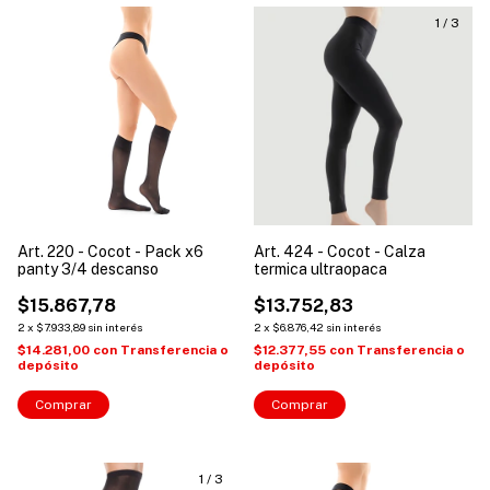
1
/
3
Art. 220 - Cocot - Pack x6
Art. 424 - Cocot - Calza
panty 3/4 descanso
termica ultraopaca
$15.867,78
$13.752,83
2
x
$7.933,89
sin interés
2
x
$6.876,42
sin interés
$14.281,00
con
Transferencia o
$12.377,55
con
Transferencia o
depósito
depósito
Comprar
Comprar
1
/
3