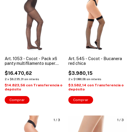
Art. 1053 - Cocot - Pack x6
Art. 545 - Cocot - Bucanera
panty multifilamento super
red chica
elastica
$16.470,62
$3.980,15
2
x
$8.235,31
sin interés
2
x
$1.990,08
sin interés
$14.823,56
con
Transferencia o
$3.582,14
con
Transferencia o
depósito
depósito
Comprar
Comprar
1
/
3
1
/
3