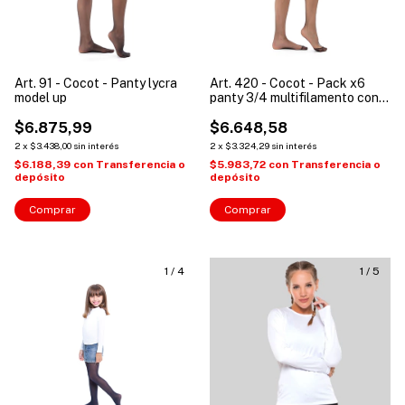
Art. 91 - Cocot - Panty lycra
Art. 420 - Cocot - Pack x6
model up
panty 3/4 multifilamento con
puntera
$6.875,99
$6.648,58
2
x
$3.438,00
sin interés
2
x
$3.324,29
sin interés
$6.188,39
con
Transferencia o
$5.983,72
con
Transferencia o
depósito
depósito
Comprar
Comprar
1
/
4
1
/
5