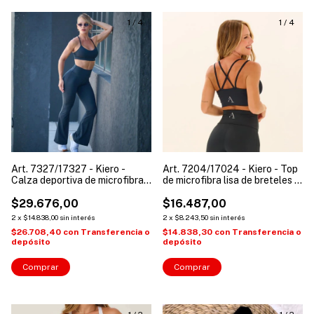
1
/
4
1
/
4
Art. 7327/17327 - Kiero -
Art. 7204/17024 - Kiero - Top
Calza deportiva de microfibra
de microfibra lisa de breteles y
corte oxford y cintura alta
espalda cruzada
$29.676,00
$16.487,00
2
x
$14.838,00
sin interés
2
x
$8.243,50
sin interés
$26.708,40
con
Transferencia o
$14.838,30
con
Transferencia o
depósito
depósito
Comprar
Comprar