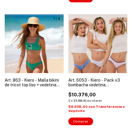
1
/
4
1
/
4
Art. 863 - Kiero - Malla bikini
Art. 6053 - Kiero - Pack x3
de tricot top liso + vedetina
bombacha vedetina
niña "Naomi"
estampadas de modal soft
juvenil
$10.376,00
2
x
$5.188,00
sin interés
$9.338,40
con
Transferencia o
depósito
Comprar