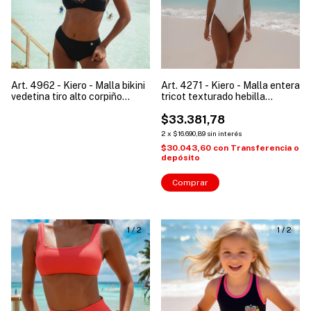
Art. 4962 - Kiero - Malla bikini
Art. 4271 - Kiero - Malla entera
vedetina tiro alto corpiño
tricot texturado hebilla
escote marylin mujer
colaless mujer
$33.381,78
2
x
$16.690,89
sin interés
$30.043,60
con
Transferencia o
depósito
Comprar
1
/
2
1
/
2