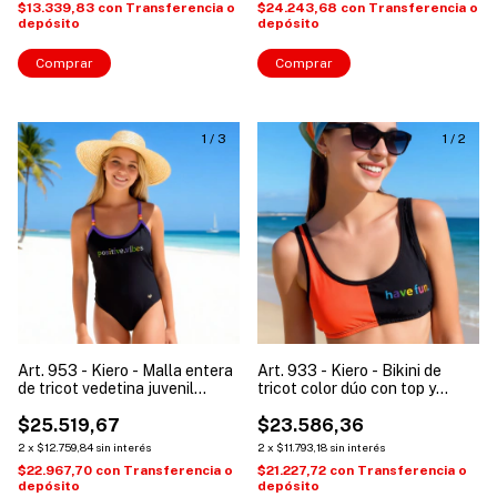
$13.339,83
con
Transferencia o
$24.243,68
con
Transferencia o
depósito
depósito
Comprar
Comprar
1
/
3
1
/
2
Art. 953 - Kiero - Malla entera
Art. 933 - Kiero - Bikini de
de tricot vedetina juvenil
tricot color dúo con top y
"Tiana"
culotte juvenil Kira
$25.519,67
$23.586,36
2
x
$12.759,84
sin interés
2
x
$11.793,18
sin interés
$22.967,70
con
Transferencia o
$21.227,72
con
Transferencia o
depósito
depósito