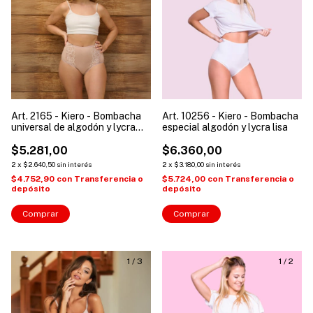
Art. 2165 - Kiero - Bombacha
Art. 10256 - Kiero - Bombacha
universal de algodón y lycra
especial algodón y lycra lisa
con recortes de puntilla
$5.281,00
$6.360,00
2
x
$2.640,50
sin interés
2
x
$3.180,00
sin interés
$4.752,90
con
Transferencia o
$5.724,00
con
Transferencia o
depósito
depósito
Comprar
Comprar
1
/
3
1
/
2