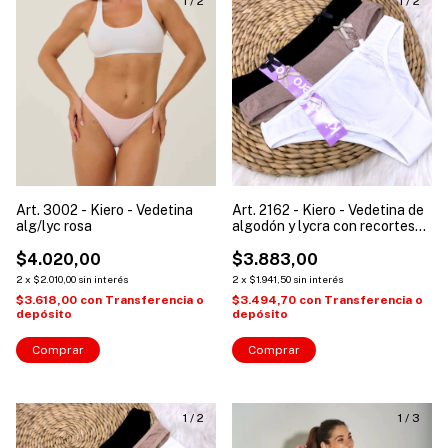
1
/
2
1
/
2
Art. 3002 - Kiero - Vedetina
Art. 2162 - Kiero - Vedetina de
alg/lyc rosa
algodón y lycra con recortes
de puntilla
$4.020,00
$3.883,00
2
x
$2.010,00
sin interés
2
x
$1.941,50
sin interés
$3.618,00
con
Transferencia o
$3.494,70
con
Transferencia o
depósito
depósito
Comprar
Comprar
1
/
2
1
/
3