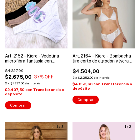
Art. 2152 - Kiero - Vedetina
Art. 2164 - Kiero - Bombacha
microfibra fantasía con
tiro corto de algodón y lycra
puntitos
con recortes de puntilla
$4.227,00
$4.504,00
$2.675,00
37
% OFF
2
x
$2.252,00
sin interés
2
x
$1.337,50
sin interés
$4.053,60
con
Transferencia o
depósito
$2.407,50
con
Transferencia o
depósito
Comprar
Comprar
1
/
3
1
/
2