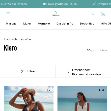
uotas sin interés
🚚 Envío gratis en CABA
🛒 Compra mín
Marcas
Mujer
Hombre
Dia del niño
Deportivo
10% OF
Inicio
>
Marcas
>
Kiero
Kiero
60 productos
Ordenar por:
Filtrar
Más nuevo al más viejo
1
/
2
1
/
2