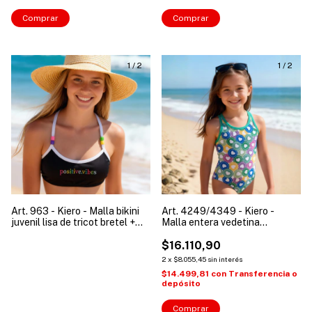
Comprar
Comprar
1
/
2
1
/
2
Art. 963 - Kiero - Malla bikini
Art. 4249/4349 - Kiero -
juvenil lisa de tricot bretel +
Malla entera vedetina
culotte "Tiana"
estampada corazones de
tricot niña
$16.110,90
2
x
$8.055,45
sin interés
$14.499,81
con
Transferencia o
depósito
Comprar