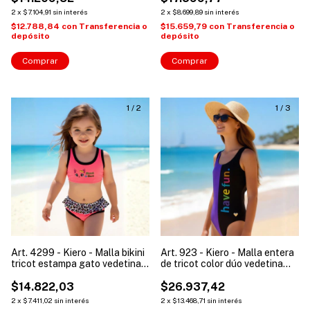
2
x
$7.104,91
sin interés
2
x
$8.699,89
sin interés
$12.788,84
con
Transferencia o
$15.659,79
con
Transferencia o
depósito
depósito
Comprar
Comprar
1
/
2
1
/
3
Art. 4299 - Kiero - Malla bikini
Art. 923 - Kiero - Malla entera
tricot estampa gato vedetina
de tricot color dúo vedetina
con volado niña
juvenil "Kira"
$14.822,03
$26.937,42
2
x
$7.411,02
sin interés
2
x
$13.468,71
sin interés