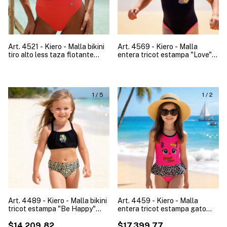
Art. 4521 - Kiero - Malla bikini
Art. 4569 - Kiero - Malla
tiro alto less taza flotante
entera tricot estampa "Love"
doble cintura mujer
niña
1
/
5
1
/
2
Art. 4489 - Kiero - Malla bikini
Art. 4459 - Kiero - Malla
tricot estampa "Be Happy"
entera tricot estampa gato
niña
con volado leopardo y vedetina
$14.209,82
niña
$17.399,77