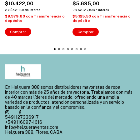
$10.422,00
$5.695,00
2
x
$5.211,00
sin interés
2
x
$2.847,50
sin interés
$9.379,80
con
Transferencia o
$5.125,50
con
Transferencia o
depósito
depósito
Comprar
Comprar
En Helguera 388 somos distribuidores mayoristas de ropa
interior con más de 25 años de trayectoria. Trabajamos con más
de 40 marcas líderes del mercado, ofreciendo una amplia
variedad de productos, atención personalizada y un servicio
basado en la confianza y el compromiso.
5491127336917
+549116097-1616
info@helgueraventas.com
Helguera 388, Flores, CABA