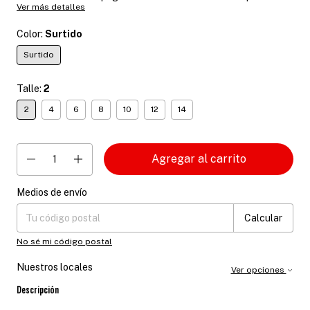
Ver más detalles
Color:
Surtido
Surtido
Talle:
2
2
4
6
8
10
12
14
Medios de envío
Entregas para el CP:
Cambiar CP
Calcular
No sé mi código postal
Nuestros locales
Ver opciones
Descripción