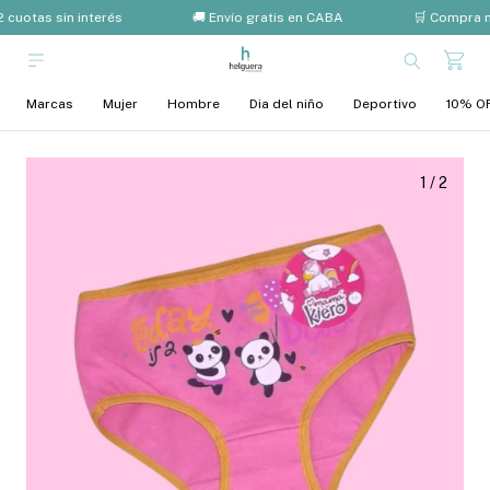
 cuotas sin interés
🚚 Envío gratis en CABA
🛒 Compra m
Marcas
Mujer
Hombre
Dia del niño
Deportivo
10% OF
1
/
2