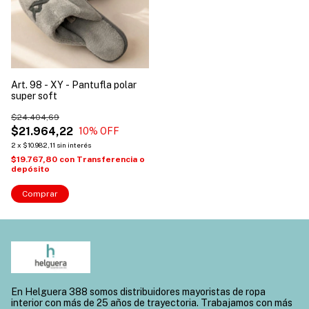
Art. 98 - XY - Pantufla polar
super soft
$24.404,69
$21.964,22
10
% OFF
2
x
$10.982,11
sin interés
$19.767,80
con
Transferencia o
depósito
Comprar
En Helguera 388 somos distribuidores mayoristas de ropa
interior con más de 25 años de trayectoria. Trabajamos con más