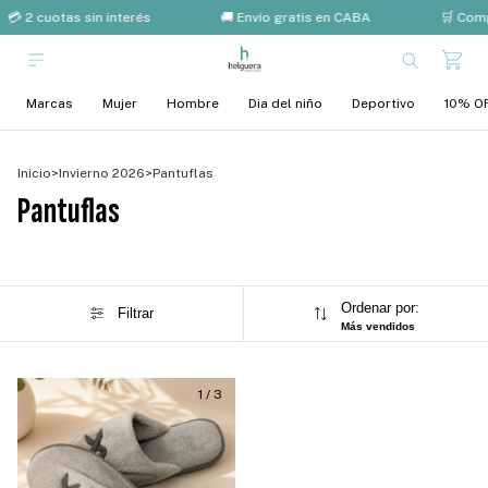
💳 2 cuotas sin interés
🚚 Envío gratis en CABA
🛒 Com
Marcas
Mujer
Hombre
Dia del niño
Deportivo
10% OF
Inicio
>
Invierno 2026
>
Pantuflas
Pantuflas
Ordenar por:
Filtrar
Más vendidos
1
/
3