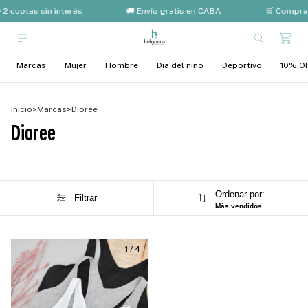
 2 cuotas sin interés
🚚 Envío gratis en CABA
🛒 Compra
Marcas
Mujer
Hombre
Dia del niño
Deportivo
10% OF
Inicio
>
Marcas
>
Dioree
Dioree
Ordenar por:
Filtrar
Más vendidos
1
/
4