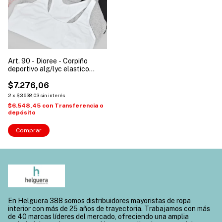
Art. 90 - Dioree - Corpiño
deportivo alg/lyc elastico
embutido ( Talles: 85 a 110 )
$7.276,06
2
x
$3.638,03
sin interés
$6.548,45
con
Transferencia o
depósito
Comprar
En Helguera 388 somos distribuidores mayoristas de ropa
interior con más de 25 años de trayectoria. Trabajamos con más
de 40 marcas líderes del mercado, ofreciendo una amplia