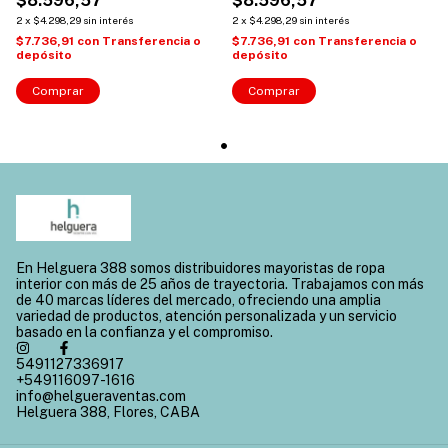
$8.596,57
$8.596,57
2
x
$4.298,29
sin interés
2
x
$4.298,29
sin interés
$7.736,91
con
Transferencia o
$7.736,91
con
Transferencia o
depósito
depósito
Comprar
Comprar
En Helguera 388 somos distribuidores mayoristas de ropa
interior con más de 25 años de trayectoria. Trabajamos con más
de 40 marcas líderes del mercado, ofreciendo una amplia
variedad de productos, atención personalizada y un servicio
basado en la confianza y el compromiso.
5491127336917
+549116097-1616
info@helgueraventas.com
Helguera 388, Flores, CABA