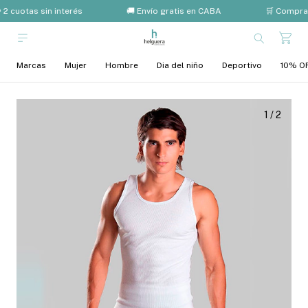
 2 cuotas sin interés
🚚 Envío gratis en CABA
🛒 Compra
Marcas
Mujer
Hombre
Dia del niño
Deportivo
10% OF
1
/
2