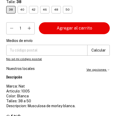
Talle:
38
38
40
42
46
48
50
Medios de envío
Entregas para el CP:
Cambiar CP
Calcular
No sé mi código postal
Nuestros locales
Ver opciones
Descripción
Marca: Nat
Articulo: 1005
Color: Blanca
Talles: 38 a 50
Descripcion: Musculosa de morley blanca.