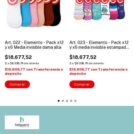
Art. 022 - Elemento - Pack x12
Art. 023 - Elemento - Pack x12
y x6 Media invisible dama alta
y x6 media invisible estampada
alta dama
$18.677,52
$18.677,52
2
x
$9.338,76
sin interés
2
x
$9.338,76
sin interés
$16.809,77
con
Transferencia o
$16.809,77
con
Transferencia o
depósito
depósito
Comprar
Comprar