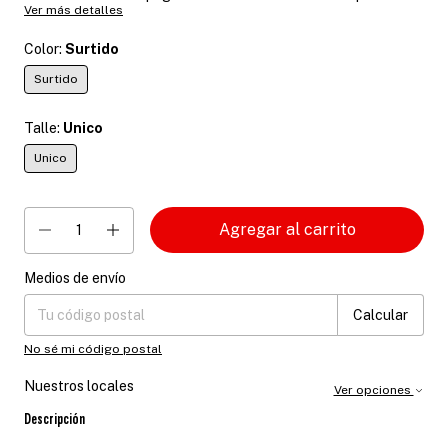
Ver más detalles
Color:
Surtido
Surtido
Talle:
Unico
Unico
Medios de envío
Entregas para el CP:
Cambiar CP
Calcular
No sé mi código postal
Nuestros locales
Ver opciones
Descripción