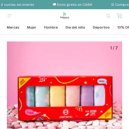
2 cuotas sin interés
🚚 Envío gratis en CABA
🛒 Compra 
Marcas
Mujer
Hombre
Dia del niño
Deportivo
10% OF
1
/
7