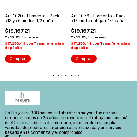
Art. 1020 - Elemento - Pack
Art. 1076 - Elemento - Pack
x12 y x6 medias 1/2 caña
x12 media colegial 1/2 caña (
estampada niña y niño
bordo )
$19.167,21
$19.167,21
2
x
$9.583,61
sin interés
2
x
$9.583,61
sin interés
$17.250,49
con
Transferencia o
$17.250,49
con
Transferencia o
depósito
depósito
Comprar
Comprar
En Helguera 388 somos distribuidores mayoristas de ropa
interior con más de 25 años de trayectoria. Trabajamos con más
de 40 marcas líderes del mercado, ofreciendo una amplia
variedad de productos, atención personalizada y un servicio
basado en la confianza y el compromiso.