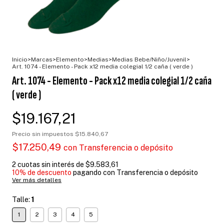
Inicio
>
Marcas
>
Elemento
>
Medias
>
Medias Bebe/Niño/Juvenil
>
Art. 1074 - Elemento - Pack x12 media colegial 1/2 caña ( verde )
Art. 1074 - Elemento - Pack x12 media colegial 1/2 caña
( verde )
$19.167,21
Precio sin impuestos
$15.840,67
$17.250,49
con
Transferencia o depósito
2
cuotas sin interés de
$9.583,61
10% de descuento
pagando con Transferencia o depósito
Ver más detalles
Talle:
1
1
2
3
4
5