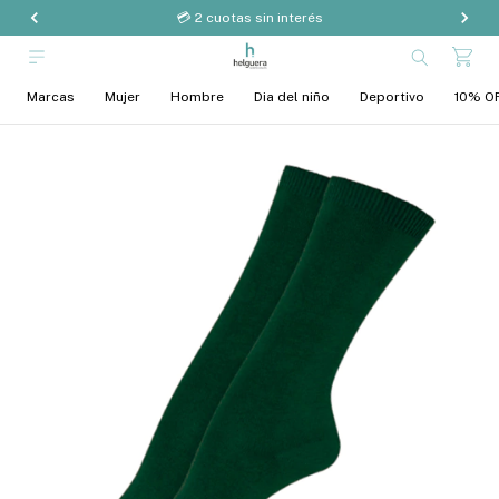
💳 2 cuotas sin interés
Marcas
Mujer
Hombre
Dia del niño
Deportivo
10% OF