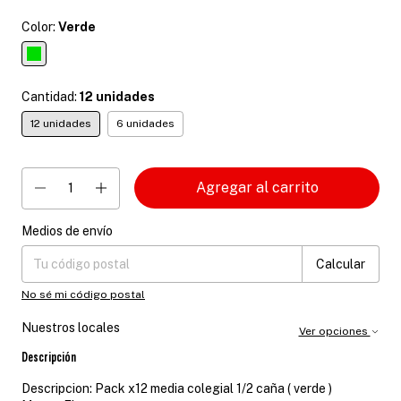
Color:
Verde
Cantidad:
12 unidades
12 unidades
6 unidades
Medios de envío
Entregas para el CP:
Cambiar CP
Calcular
No sé mi código postal
Nuestros locales
Ver opciones
Descripción
Descripcion: Pack x12 media colegial 1/2 caña ( verde )