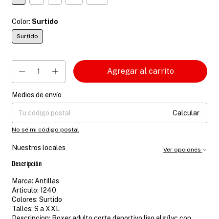
Color:
Surtido
Surtido
Medios de envío
Entregas para el CP:
Cambiar CP
Calcular
No sé mi código postal
Nuestros locales
Ver opciones
Descripción
Marca: Antillas
Articulo: 1240
Colores: Surtido
Talles: S a XXL
Descripcion: Boxer adulto corte deportivo liso alg/lyc con