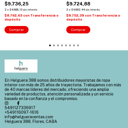
$9.736,25
$9.724,88
2
x
$4.868,13
sin interés
2
x
$4.862,44
sin interés
$8.762,63
con
Transferencia o
$8.752,39
con
Transferencia o
depósito
depósito
Comprar
Comprar
En Helguera 388 somos distribuidores mayoristas de ropa
interior con más de 25 años de trayectoria. Trabajamos con más
de 40 marcas líderes del mercado, ofreciendo una amplia
variedad de productos, atención personalizada y un servicio
basado en la confianza y el compromiso.
5491127336917
+549116097-1616
info@helgueraventas.com
Helguera 388, Flores, CABA