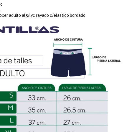
do
L
oxer adulto alg/lyc rayado c/elastico bordado