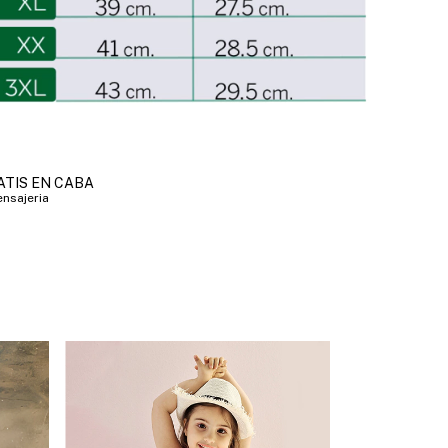
ATIS EN CABA
nsajeria