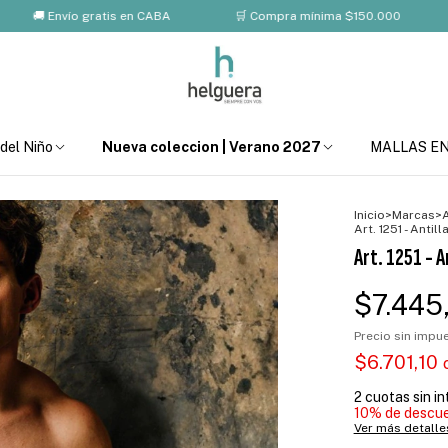
Envío gratis en CABA
🛒 Compra mínima $150.000
💸 10%
 del Niño
Nueva coleccion | Verano 2027
MALLAS E
Inicio
>
Marcas
>
A
Art. 1251 - Anti
Art. 1251 - A
$7.445
Precio sin imp
$6.701,10
2
cuotas sin i
10% de descu
Ver más detalle