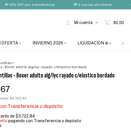
 OFF por transferencia
💳 2 cuotas sin interés
🚚 Envío 
Mi cuenta
$0,00
N OFERTA
INVIERNO 2026
LIQUIDACION ❄️
BOM
ntillas
>
llas - Boxer adulto alg/lyc rayado c/elastico bordado
ntillas - Boxer adulto alg/lyc rayado c/elastico bordado
,67
uestos
$6.153,45
con
Transferencia o depósito
nterés de
$3.722,84
ento
pagando con Transferencia o depósito
s