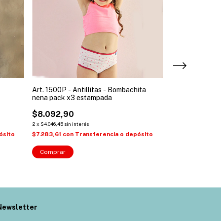
Art. 1500P - Antillitas - Bombachita
Art. 170 - Antilli
nena pack x3 estampada
rayado elastico
$8.092,90
$18.081,96
2
x
$4.046,45
sin interés
2
x
$9.040,98
sin inte
ósito
$7.283,61
con
Transferencia o depósito
$16.273,76
con
T
Comprar
Comprar
Newsletter