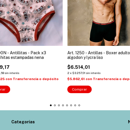
00N - Antillitas - Pack x3
Art. 1250 - Antillas - Boxer adulto
hitas estampadas nena
algodon y lycra liso
9,17
$6.514,01
,59
sin interés
2
x
$3.257,01
sin interés
,25
con
Transferencia o depósito
$5.862,61
con
Transferencia o dep
rar
Comprar
Categorías