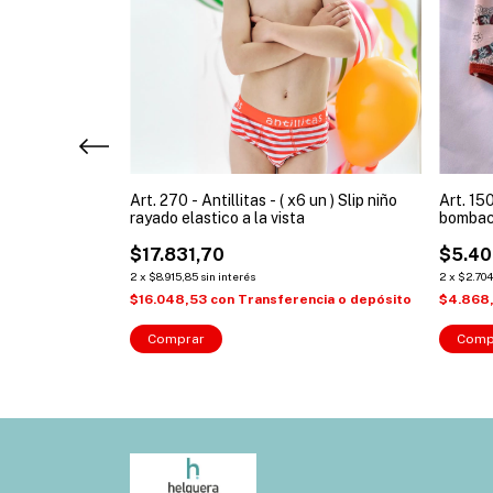
adulto
Art. 270 - Antillitas - ( x6 un ) Slip niño
Art. 15
rayado elastico a la vista
bombac
$17.831,70
$5.40
2
x
$8.915,85
sin interés
2
x
$2.704
ia o depósito
$16.048,53
con
Transferencia o depósito
$4.868
Comprar
Comp