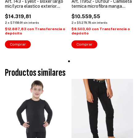
Art. 143 - Eyelit - Boxer largo
Art. 11952 - Dufour - Camiseta
mic/lycra elastico exterior
termica microfibra manga
junior invierno
larga niños
$14.319,81
$10.559,55
2
x
$7.159,91
sin interés
2
x
$5.279,78
sin interés
$12.887,83
con
Transferencia o
$9.503,60
con
Transferencia o
depósito
depósito
Comprar
Comprar
Productos similares