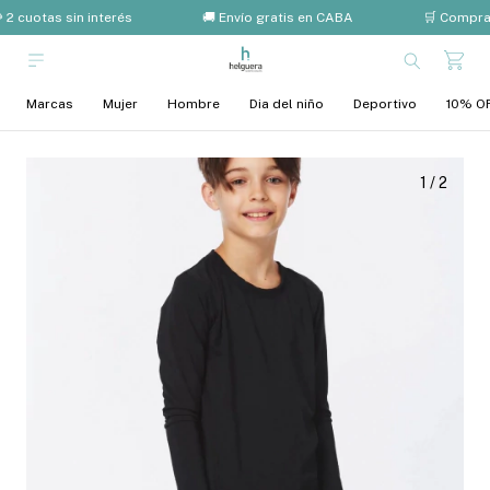
 2 cuotas sin interés
🚚 Envío gratis en CABA
🛒 Compra 
Marcas
Mujer
Hombre
Dia del niño
Deportivo
10% OF
1
/
2