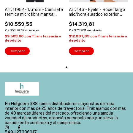
Art. 11952 - Dufour - Camiseta
Art. 143 - Eyelit - Boxer largo
termica microfibra manga
mic/lycra elastico exterior
larga niños
junior invierno
$10.559,55
$14.319,81
2
x
$5.279,78
sin interés
2
x
$7.159,91
sin interés
$9.503,60
con
Transferencia o
$12.887,83
con
Transferencia o
depósito
depósito
Comprar
Comprar
En Helguera 388 somos distribuidores mayoristas de ropa
interior con más de 25 años de trayectoria. Trabajamos con más
de 40 marcas líderes del mercado, ofreciendo una amplia
variedad de productos, atención personalizada y un servicio
basado en la confianza y el compromiso.
5491127336917