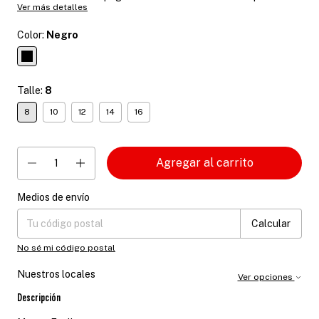
Ver más detalles
Color:
Negro
Talle:
8
8
10
12
14
16
Medios de envío
Entregas para el CP:
Cambiar CP
Calcular
No sé mi código postal
Nuestros locales
Ver opciones
Descripción