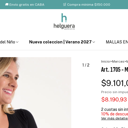
Envío gratis en CABA
🛒 Compra mínima $150.000
💸 10%
 del Niño
Nueva coleccion | Verano 2027
MALLAS E
Inicio
>
Marcas
>
1
/
2
Art. 1705 - M
$9.101,
Precio sin imp
$8.190,9
2
cuotas sin i
10% de descu
Ver más detalle