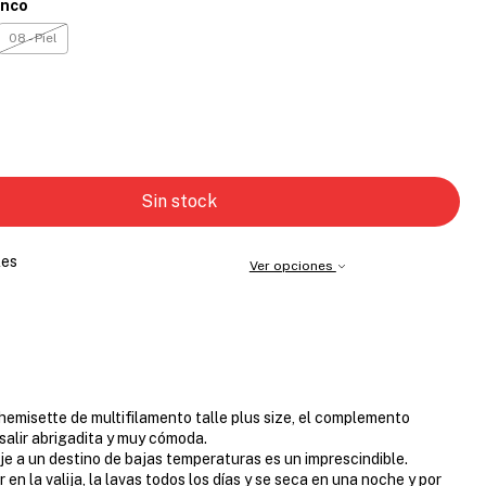
anco
08 - Piel
les
Ver opciones
hemisette de multifilamento talle plus size, el complemento
salir abrigadita y muy cómoda.
aje a un destino de bajas temperaturas es un imprescindible.
en la valija, la lavas todos los días y se seca en una noche y por