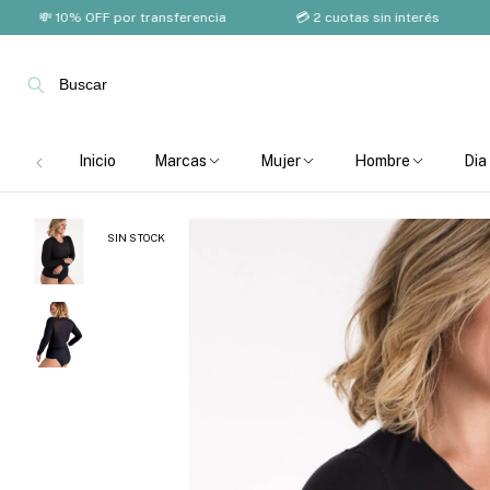
💸 10% OFF por transferencia
💳 2 cuotas sin interés
🚚 
Buscar
Inicio
Marcas
Mujer
Hombre
Dia
SIN STOCK