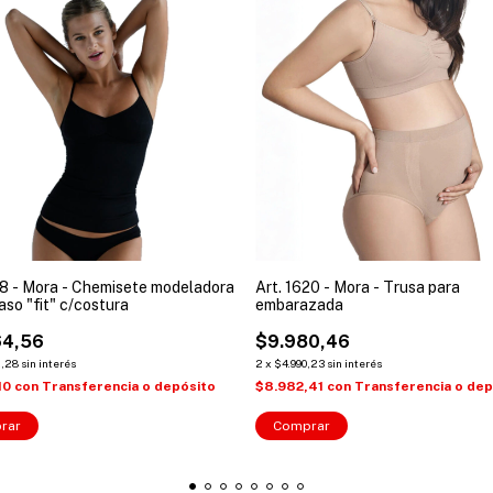
18 - Mora - Chemisete modeladora
Art. 1620 - Mora - Trusa para
raso "fit" c/costura
embarazada
64,56
$9.980,46
2,28
sin interés
2
x
$4.990,23
sin interés
10
con
Transferencia o depósito
$8.982,41
con
Transferencia o dep
rar
Comprar