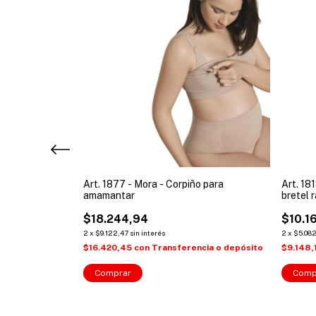
sette cuello
Art. 1877 - Mora - Corpiño para
Art. 18
amamantar
bretel 
$18.244,94
$10.1
2
x
$9.122,47
sin interés
2
x
$5.08
cia o depósito
$16.420,45
con
Transferencia o depósito
$9.148,
Comprar
Comp