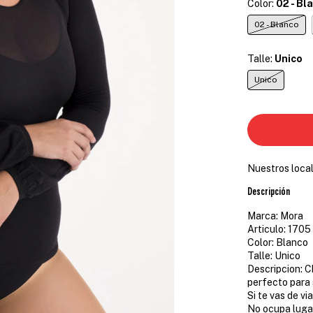
Color:
02 - Bl
02 - Blanco
Talle:
Unico
Unico
Nuestros loca
Descripción
Marca: Mora
Articulo: 1705
Color: Blanco
Talle: Unico
Descripcion: C
perfecto para 
Si te vas de vi
No ocupa lugar 