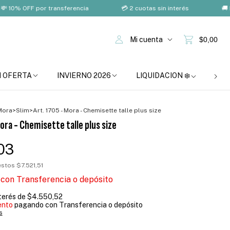
 OFF por transferencia
💳 2 cuotas sin interés
🚚 Envío 
Mi cuenta
$0,00
N OFERTA
INVIERNO 2026
LIQUIDACION ❄️
BOM
Mora
>
Slim
>
Art. 1705 - Mora - Chemisette talle plus size
ora - Chemisette talle plus size
03
uestos
$7.521,51
3
con
Transferencia o depósito
nterés de
$4.550,52
ento
pagando con Transferencia o depósito
s