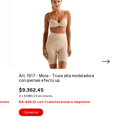
Art. 1617 - Mora - Trusa alta modeladora
Art. 1629 - Mora
con piernas efecto up
$7.192,79
$9.362,45
2
x
$3.596,40
sin inte
2
x
$4.681,23
sin interés
$6.473,51
con
T
ósito
$8.426,21
con
Transferencia o depósito
Comprar
Comprar