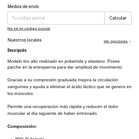
Medios de envío
Entregas para el CP:
Cambiar CP
Calcular
No sé mi código postal
Nuestros locales
Ver opciones
Descripción
Modelo tiro alto realizado en poliamida y elastano. Posee
parche en la entrepierna para dar amplitud de movimiento.
Gracias a su compresión graduada mejora la circulación
sanguínea y ayuda a eliminar el ácido láctico que se genera en
los músculos.
Permite una recuperacion más ràpida y reducen el dolor
muscular al día siguiente de haber entrenado.
Composición:
90% Poliamida.