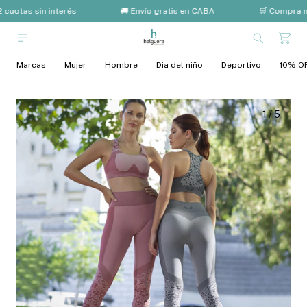
 cuotas sin interés
🚚 Envío gratis en CABA
🛒 Compra m
Marcas
Mujer
Hombre
Dia del niño
Deportivo
10% OF
1
/
5