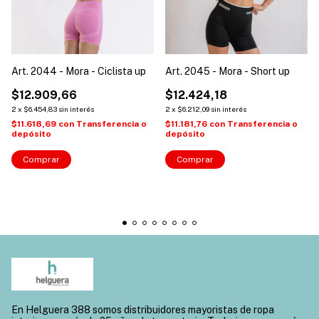
Art. 2044 - Mora - Ciclista up
Art. 2045 - Mora - Short up
$12.909,66
$12.424,18
2
x
$6.454,83
sin interés
2
x
$6.212,09
sin interés
$11.618,69
con
Transferencia o
$11.181,76
con
Transferencia o
depósito
depósito
Comprar
Comprar
En Helguera 388 somos distribuidores mayoristas de ropa