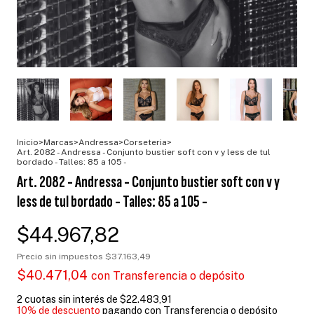
Inicio
>
Marcas
>
Andressa
>
Corseteria
>
Art. 2082 - Andressa - Conjunto bustier soft con v y less de tul
bordado - Talles: 85 a 105 -
Art. 2082 - Andressa - Conjunto bustier soft con v y
less de tul bordado - Talles: 85 a 105 -
$44.967,82
Precio sin impuestos
$37.163,49
$40.471,04
con
Transferencia o depósito
2
cuotas sin interés de
$22.483,91
10% de descuento
pagando con Transferencia o depósito