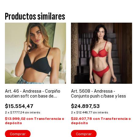
Productos similares
Art. 46 - Andressa - Corpiño
Art. 5608 - Andressa -
soutien soft con base de
Conjunto push c/base y less
microfibra mujer
$15.554,47
$24.897,53
2
x
$7.777,24
sin interés
2
x
$12.448,77
sin interés
$13.999,02
con
Transferencia o
$22.407,78
con
Transferencia o
depósito
depósito
Comprar
Comprar