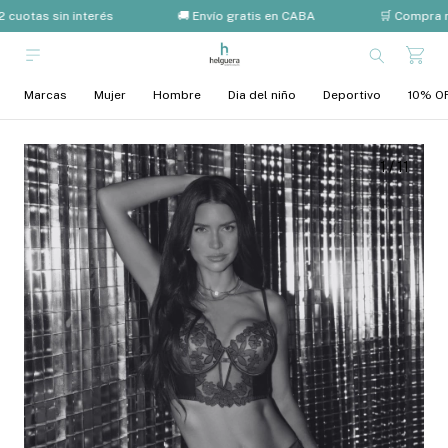
 cuotas sin interés
🚚 Envío gratis en CABA
🛒 Compra m
Marcas
Mujer
Hombre
Dia del niño
Deportivo
10% OF
1
/
11