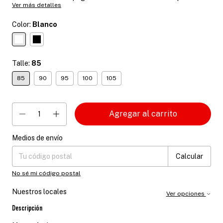
Ver más detalles
Color:
Blanco
Talle:
85
85
90
95
100
105
Medios de envío
Entregas para el CP:
Cambiar CP
Calcular
No sé mi código postal
Nuestros locales
Ver opciones
Descripción