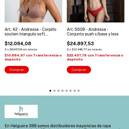
Art. 42 - Andressa - Corpiño
Art. 5608 - Andressa -
soutien triangulo soft
Conjunto push c/base y less
microfibra mujer
$12.094,08
$24.897,53
2
x
$6.047,04
sin interés
2
x
$12.448,77
sin interés
$10.884,67
con
Transferencia o
$22.407,78
con
Transferencia o
depósito
depósito
Comprar
Comprar
En Helguera 388 somos distribuidores mayoristas de ropa