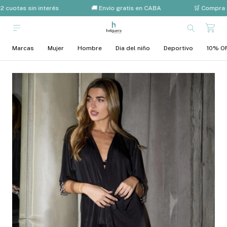
2 cuotas sin interés
🚚 Envío gratis en CABA
🛒 Compra 
Marcas
Mujer
Hombre
Dia del niño
Deportivo
10% OF