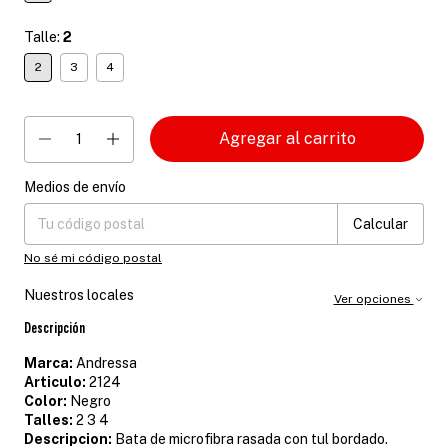
Talle:
2
2
3
4
Medios de envío
Entregas para el CP:
Cambiar CP
Calcular
No sé mi código postal
Nuestros locales
Ver opciones
Descripción
Marca:
Andressa
Articulo:
2124
Color:
Negro
Talles:
2 3 4
Descripcion:
Bata de microfibra rasada con tul bordado.