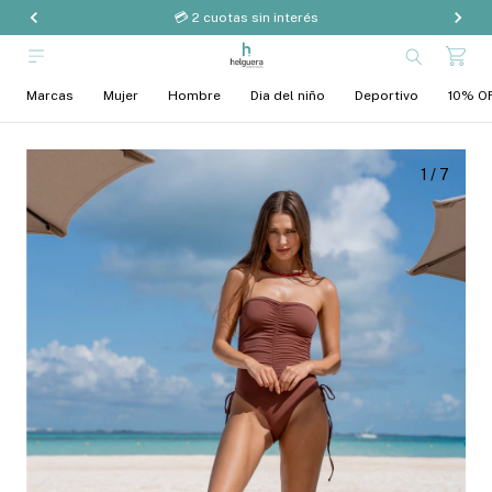
💳 2 cuotas sin interés
Marcas
Mujer
Hombre
Dia del niño
Deportivo
10% OF
1
/
7