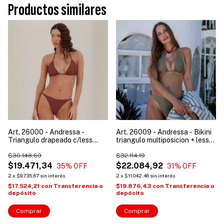
Productos similares
Art. 26000 - Andressa -
Art. 26009 - Andressa - Bikini
Triangulo drapeado c/less
triangulo multiposicion + less
p/atar c/frunce
p/atar
$30.148,69
$32.114,19
$19.471,34
$22.084,92
35
% OFF
31
% OFF
2
x
$9.735,67
sin interés
2
x
$11.042,46
sin interés
$17.524,21
con
Transferencia o
$19.876,43
con
Transferencia o
depósito
depósito
Comprar
Comprar