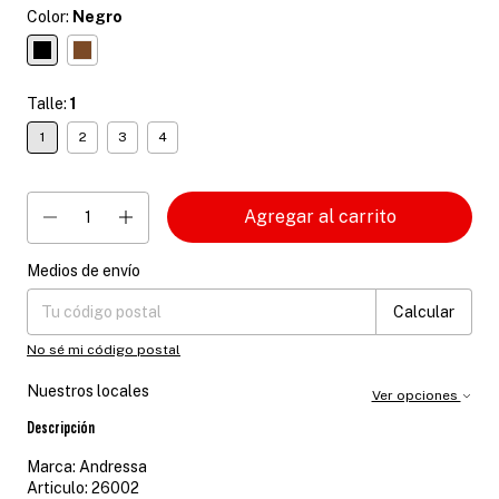
Color:
Negro
Talle:
1
1
2
3
4
Medios de envío
Entregas para el CP:
Cambiar CP
Calcular
No sé mi código postal
Nuestros locales
Ver opciones
Descripción
Marca: Andressa
Articulo: 26002