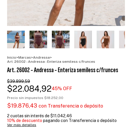
Inicio
>
Marcas
>
Andressa
>
Art. 26002 - Andressa - Enteriza semiless c/frunces
Art. 26002 - Andressa - Enteriza semiless c/frunces
$39.899,59
$22.084,92
45
% OFF
Precio sin impuestos
$18.252,00
$19.876,43
con
Transferencia o depósito
2
cuotas sin interés de
$11.042,46
10% de descuento
pagando con Transferencia o depósito
Ver más detalles