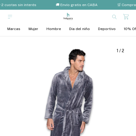
 2 cuotas sin interés
🚚 Envío gratis en CABA
🛒 Compra 
Marcas
Mujer
Hombre
Dia del niño
Deportivo
10% OF
1
/
2