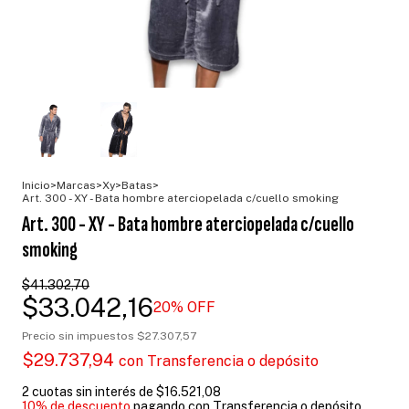
Inicio
>
Marcas
>
Xy
>
Batas
>
Art. 300 - XY - Bata hombre aterciopelada c/cuello smoking
Art. 300 - XY - Bata hombre aterciopelada c/cuello
smoking
$41.302,70
$33.042,16
20
% OFF
Precio sin impuestos
$27.307,57
$29.737,94
con
Transferencia o depósito
2
cuotas sin interés de
$16.521,08
10% de descuento
pagando con Transferencia o depósito