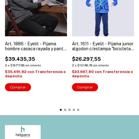
Art. 1886 - Eyelit - Pijama
Art. 1611 - Eyelit - Pijama junior
hombre casaca rayada y pant
algodon c/estampa "bicicleta"
liso invierno
pantalon liso
$39.435,35
$26.297,55
2
x
$19.717,68
sin interés
2
x
$13.148,78
sin interés
$35.491,82
con
Transferencia o
$23.667,80
con
Transferencia o
depósito
depósito
Comprar
Comprar