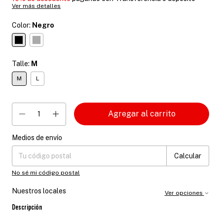
Ver más detalles
Color:
Negro
Talle:
M
M
L
Medios de envío
Entregas para el CP:
Cambiar CP
Calcular
No sé mi código postal
Nuestros locales
Ver opciones
Descripción