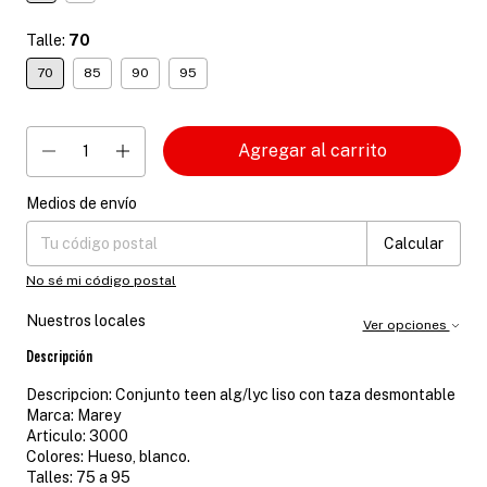
Talle:
70
70
85
90
95
Medios de envío
Entregas para el CP:
Cambiar CP
Calcular
No sé mi código postal
Nuestros locales
Ver opciones
Descripción
Descripcion: Conjunto teen alg/lyc liso con taza desmontable
Marca: Marey
Articulo: 3000
Colores: Hueso, blanco.
Talles: 75 a 95