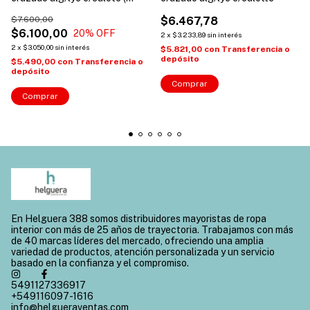
Linea 500 )
$7.600,00
$6.467,78
$6.100,00
20
% OFF
2
x
$3.233,89
sin interés
2
x
$3.050,00
sin interés
$5.821,00
con
Transferencia o
depósito
$5.490,00
con
Transferencia o
depósito
Comprar
Comprar
En Helguera 388 somos distribuidores mayoristas de ropa
interior con más de 25 años de trayectoria. Trabajamos con más
de 40 marcas líderes del mercado, ofreciendo una amplia
variedad de productos, atención personalizada y un servicio
basado en la confianza y el compromiso.
5491127336917
+549116097-1616
info@helgueraventas.com