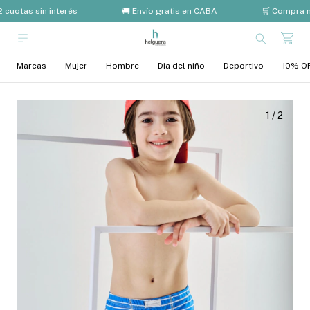
 cuotas sin interés
🚚 Envío gratis en CABA
🛒 Compra m
Marcas
Mujer
Hombre
Dia del niño
Deportivo
10% OF
1
/
2