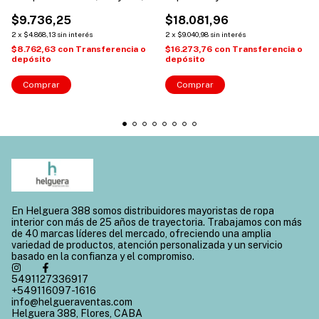
estampado
embutido
$9.736,25
$18.081,96
2
x
$4.868,13
sin interés
2
x
$9.040,98
sin interés
$8.762,63
con
Transferencia o
$16.273,76
con
Transferencia o
depósito
depósito
Comprar
Comprar
En Helguera 388 somos distribuidores mayoristas de ropa
interior con más de 25 años de trayectoria. Trabajamos con más
de 40 marcas líderes del mercado, ofreciendo una amplia
variedad de productos, atención personalizada y un servicio
basado en la confianza y el compromiso.
5491127336917
+549116097-1616
info@helgueraventas.com
Helguera 388, Flores, CABA