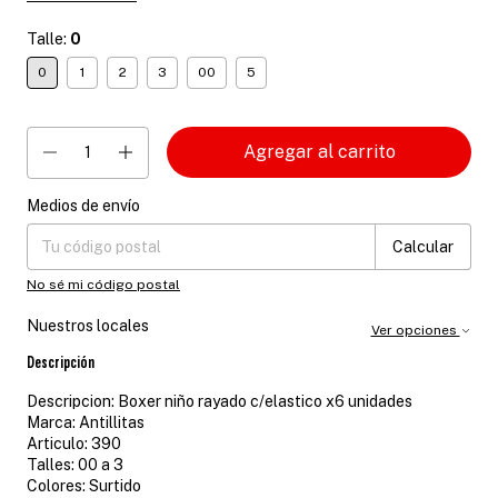
Talle:
0
0
1
2
3
00
5
Medios de envío
Entregas para el CP:
Cambiar CP
Calcular
No sé mi código postal
Nuestros locales
Ver opciones
Descripción
Descripcion: Boxer niño rayado c/elastico x6 unidades
Marca: Antillitas
Articulo: 390
Talles: 00 a 3
Colores: Surtido