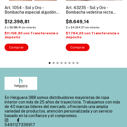
Art. 1054 - Sol y Oro -
Art. 43235 - Sol y Oro -
Bombacha especial algodón
Bombacha vedetina recta
mujer
plumeti mujer
$12.398,81
$8.649,14
2
x
$6.199,41
sin interés
2
x
$4.324,57
sin interés
$11.158,93
con
Transferencia o
$7.784,23
con
Transferencia o
depósito
depósito
Comprar
Comprar
En Helguera 388 somos distribuidores mayoristas de ropa
interior con más de 25 años de trayectoria. Trabajamos con más
de 40 marcas líderes del mercado, ofreciendo una amplia
variedad de productos, atención personalizada y un servicio
basado en la confianza y el compromiso.
5491127336917