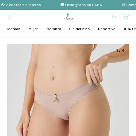
💳 2 cuotas sin interés
🚚 Envío gratis en CABA
🛒 Compr
Marcas
Mujer
Hombre
Dia del niño
Deportivo
10% OF
1
/
3