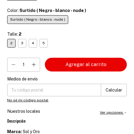
Color:
Surtido ( Negro - blanco - nude )
Surtido ( Negro - blanco - nude )
Talle:
2
2
3
4
5
Medios de envío
Entregas para el CP:
Cambiar CP
Calcular
No sé mi código postal
Nuestros locales
Ver opciones
Descripción
Marca:
Sol y Oro