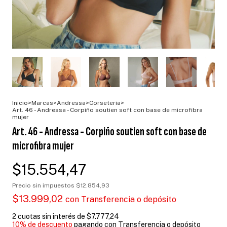
Inicio
>
Marcas
>
Andressa
>
Corseteria
>
Art. 46 - Andressa - Corpiño soutien soft con base de microfibra
mujer
Art. 46 - Andressa - Corpiño soutien soft con base de
microfibra mujer
$15.554,47
Precio sin impuestos
$12.854,93
$13.999,02
con
Transferencia o depósito
2
cuotas sin interés de
$7.777,24
10% de descuento
pagando con Transferencia o depósito