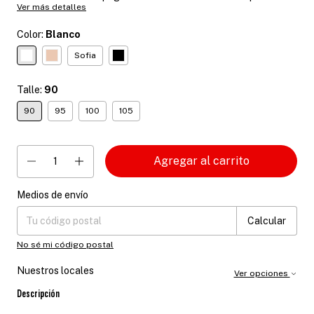
Ver más detalles
Color:
Blanco
Sofia
Talle:
90
90
95
100
105
Medios de envío
Entregas para el CP:
Cambiar CP
Calcular
No sé mi código postal
Nuestros locales
Ver opciones
Descripción