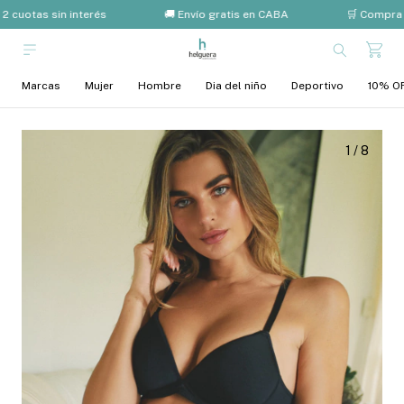
2 cuotas sin interés
🚚 Envío gratis en CABA
🛒 Compra 
Marcas
Mujer
Hombre
Dia del niño
Deportivo
10% OF
1
/
8