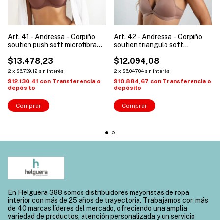
Art. 41 - Andressa - Corpiño
Art. 42 - Andressa - Corpiño
soutien push soft microfibra
soutien triangulo soft
mujer
microfibra mujer
$13.478,23
$12.094,08
2
x
$6.739,12
sin interés
2
x
$6.047,04
sin interés
$12.130,41
con
Transferencia o
$10.884,67
con
Transferencia o
depósito
depósito
Comprar
Comprar
En Helguera 388 somos distribuidores mayoristas de ropa
interior con más de 25 años de trayectoria. Trabajamos con más
de 40 marcas líderes del mercado, ofreciendo una amplia
variedad de productos, atención personalizada y un servicio