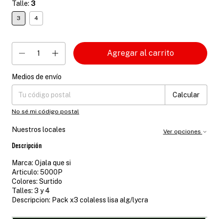
Talle:
3
3
4
Medios de envío
Entregas para el CP:
Cambiar CP
Calcular
No sé mi código postal
Nuestros locales
Ver opciones
Descripción
Marca: Ojala que si
Articulo: 5000P
Colores: Surtido
Talles: 3 y 4
Descripcion: Pack x3 colaless lisa alg/lycra