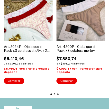
Art. 2024P - Ojala que si -
Art. 4200P - Ojala que si -
Pack x3 colaless alg/lyc ( 2
Pack x3 colaless morley
estampadas / 1 lisa )
$6.410,46
$7.880,74
2
x
$3.205,23
sin interés
2
x
$3.940,37
sin interés
$5.769,41
con
Transferencia o
$7.092,67
con
Transferencia o
depósito
depósito
Comprar
Comprar