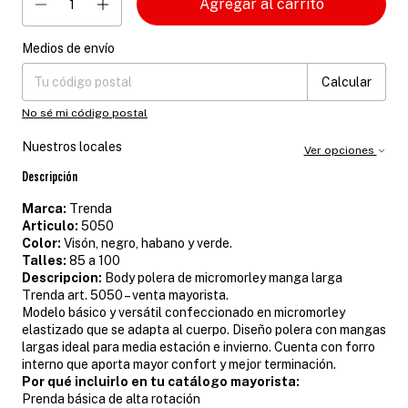
Medios de envío
Entregas para el CP:
Cambiar CP
Calcular
No sé mi código postal
Nuestros locales
Ver opciones
Descripción
Marca:
Trenda
Articulo:
5050
Color:
Visón, negro, habano y verde.
Talles:
85 a 100
Descripcion:
Body polera de micromorley manga larga
Trenda art. 5050 – venta mayorista.
Modelo básico y versátil confeccionado en micromorley
elastizado que se adapta al cuerpo. Diseño polera con mangas
largas ideal para media estación e invierno. Cuenta con forro
interno que aporta mayor confort y mejor terminación.
Por qué incluirlo en tu catálogo mayorista:
Prenda básica de alta rotación