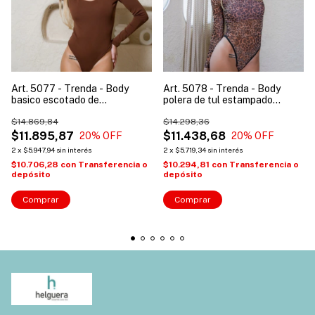
Art. 5077 - Trenda - Body
Art. 5078 - Trenda - Body
basico escotado de
polera de tul estampado
micromorley
animal print con forro interno
$14.869,84
$14.298,36
$11.895,87
$11.438,68
20
% OFF
20
% OFF
2
x
$5.947,94
sin interés
2
x
$5.719,34
sin interés
$10.706,28
con
Transferencia o
$10.294,81
con
Transferencia o
depósito
depósito
Comprar
Comprar