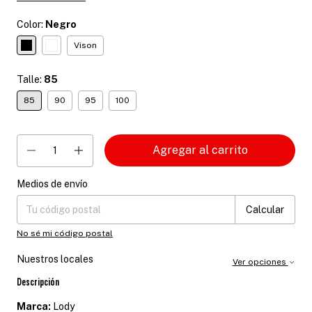
Color:
Negro
Vison
Talle:
85
85
90
95
100
Medios de envío
Entregas para el CP:
Cambiar CP
Calcular
No sé mi código postal
Nuestros locales
Ver opciones
Descripción
Marca:
Lody