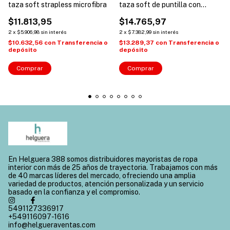
taza soft strapless microfibra
taza soft de puntilla con
microfibra y less
$11.813,95
$14.765,97
2
x
$5.906,98
sin interés
2
x
$7.382,99
sin interés
$10.632,56
con
Transferencia o
$13.289,37
con
Transferencia o
depósito
depósito
Comprar
Comprar
En Helguera 388 somos distribuidores mayoristas de ropa
interior con más de 25 años de trayectoria. Trabajamos con más
de 40 marcas líderes del mercado, ofreciendo una amplia
variedad de productos, atención personalizada y un servicio
basado en la confianza y el compromiso.
5491127336917
+549116097-1616
info@helgueraventas.com