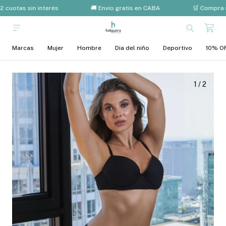
 cuotas sin interés
🚚 Envío gratis en CABA
🛒 Compra m
Marcas
Mujer
Hombre
Dia del niño
Deportivo
10% OF
1
/
2