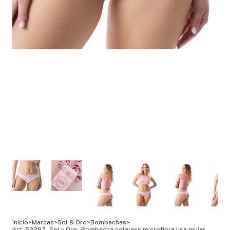
Inicio
>
Marcas
>
Sol & Oro
>
Bombachas
>
Art. 53387 - Sol y Oro - Bombacha colaless microfibra lisa mujer