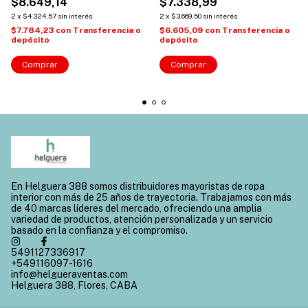
$8.649,14
$7.338,99
2
x
$4.324,57
sin interés
2
x
$3.669,50
sin interés
$7.784,23
con
Transferencia o
$6.605,09
con
Transferencia o
depósito
depósito
Comprar
Comprar
En Helguera 388 somos distribuidores mayoristas de ropa
interior con más de 25 años de trayectoria. Trabajamos con más
de 40 marcas líderes del mercado, ofreciendo una amplia
variedad de productos, atención personalizada y un servicio
basado en la confianza y el compromiso.
5491127336917
+549116097-1616
info@helgueraventas.com
Helguera 388, Flores, CABA