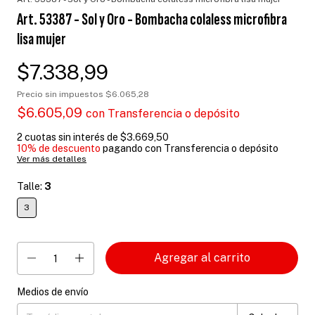
Art. 53387 - Sol y Oro - Bombacha colaless microfibra
lisa mujer
$7.338,99
Precio sin impuestos
$6.065,28
$6.605,09
con
Transferencia o depósito
2
cuotas sin interés de
$3.669,50
10% de descuento
pagando con Transferencia o depósito
Ver más detalles
Talle:
3
3
Medios de envío
Entregas para el CP:
Cambiar CP