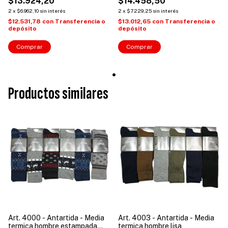
$13.924,20
$14.458,50
2
x
$6.962,10
sin interés
2
x
$7.229,25
sin interés
$12.531,78
con
Transferencia o
$13.012,65
con
Transferencia o
depósito
depósito
Comprar
Comprar
Productos similares
Art. 4000 - Antartida - Media
Art. 4003 - Antartida - Media
termica hombre estampada
termica hombre lisa