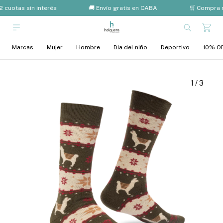
2 cuotas sin interés
🚚 Envío gratis en CABA
🛒 Compra m
Marcas
Mujer
Hombre
Dia del niño
Deportivo
10% OF
1
/
3