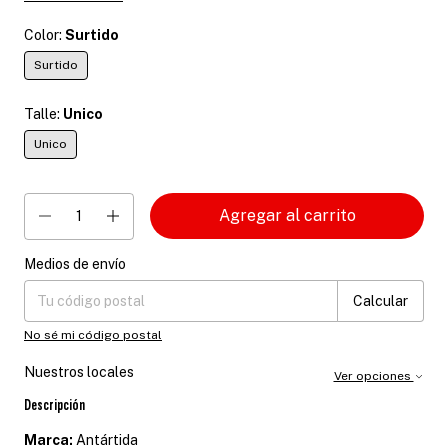
Color:
Surtido
Surtido
Talle:
Unico
Unico
Medios de envío
Entregas para el CP:
Cambiar CP
Calcular
No sé mi código postal
Nuestros locales
Ver opciones
Descripción
Marca:
Antártida