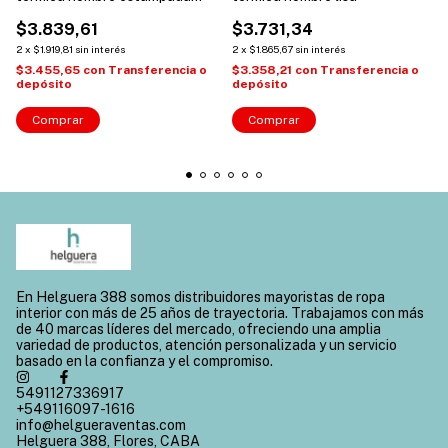
invierno
$3.839,61
$3.731,34
2
x
$1.919,81
sin interés
2
x
$1.865,67
sin interés
$3.455,65
con
Transferencia o
$3.358,21
con
Transferencia o
depósito
depósito
Comprar
Comprar
En Helguera 388 somos distribuidores mayoristas de ropa
interior con más de 25 años de trayectoria. Trabajamos con más
de 40 marcas líderes del mercado, ofreciendo una amplia
variedad de productos, atención personalizada y un servicio
basado en la confianza y el compromiso.
5491127336917
+549116097-1616
info@helgueraventas.com
Helguera 388, Flores, CABA