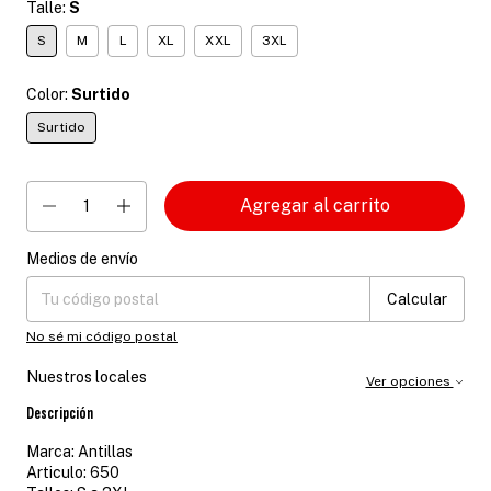
Talle:
S
S
M
L
XL
XXL
3XL
Color:
Surtido
Surtido
Medios de envío
Entregas para el CP:
Cambiar CP
Calcular
No sé mi código postal
Nuestros locales
Ver opciones
Descripción
Marca: Antillas
Articulo: 650