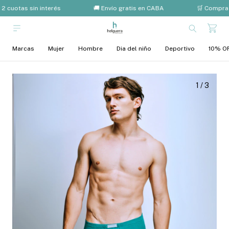
2 cuotas sin interés
🚚 Envío gratis en CABA
🛒 Compra 
Marcas
Mujer
Hombre
Dia del niño
Deportivo
10% OF
1
/
3