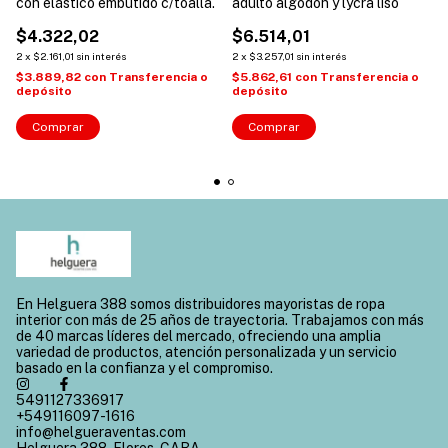
con elástico embutido c/toalla.
adulto algodon y lycra liso
$4.322,02
$6.514,01
2
x
$2.161,01
sin interés
2
x
$3.257,01
sin interés
$3.889,82
con
Transferencia o
$5.862,61
con
Transferencia o
depósito
depósito
Comprar
Comprar
En Helguera 388 somos distribuidores mayoristas de ropa
interior con más de 25 años de trayectoria. Trabajamos con más
de 40 marcas líderes del mercado, ofreciendo una amplia
variedad de productos, atención personalizada y un servicio
basado en la confianza y el compromiso.
5491127336917
+549116097-1616
info@helgueraventas.com
Helguera 388, Flores, CABA