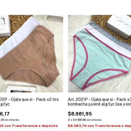
00P - Ojala que si - Pack x2 tiro
Art. 2021P - Ojala que si - Pack x
lg/lyc
bombacha juvenil alg/lyc lisa y e
6,17
$8.981,95
,09
sin interés
2
x
$4.490,98
sin interés
,55
con
Transferencia o depósito
$8.083,76
con
Transferencia o de