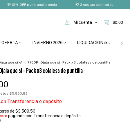
10% OFF por transferencia
💳 2 cuotas sin interés
🚚 Env
Mi cuenta
$0,00
N OFERTA
INVIERNO 2026
LIQUIDACION ❄️
BOM
jala que si
>
Art. 7700P - Ojala que si - Pack x3 colaless de puntilla
Ojala que si - Pack x3 colaless de puntilla
,00
uestos
$5.800,83
con
Transferencia o depósito
nterés de
$3.509,50
ento
pagando con Transferencia o depósito
s