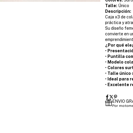
Talle:
Único
Descripción:
Caja x3 de col
práctica y atra
Su diseño feme
convierte en u
emprendimient
¿Por qué ele
•
Presentació
•
Puntilla co
•
Modelo col
•
Colores sur
•
Talle único
d
•
Ideal para 
•
Excelente r
ENVIO GR
Por motome