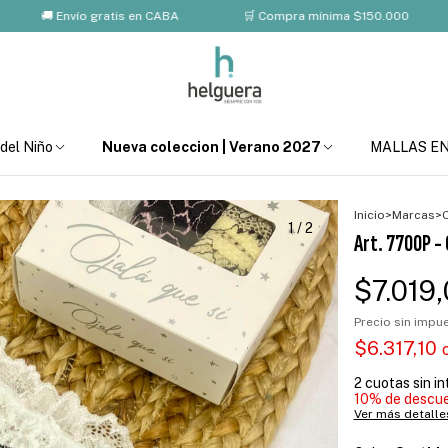
🚚 Envío gratis en CABA
🛒 Compra mínima $150.000
💸 
 del Niño
Nueva coleccion | Verano 2027
MALLAS E
Inicio
>
Marcas
>
O
1
/
2
Art. 7700P - 
$7.019
Precio sin imp
$6.317,10
2
cuotas sin i
10% de descu
Ver más detalle