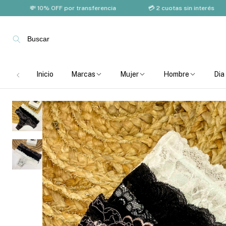
💸 10% OFF por transferencia
💳 2 cuotas sin interés
Buscar
Inicio
Marcas
Mujer
Hombre
Dia