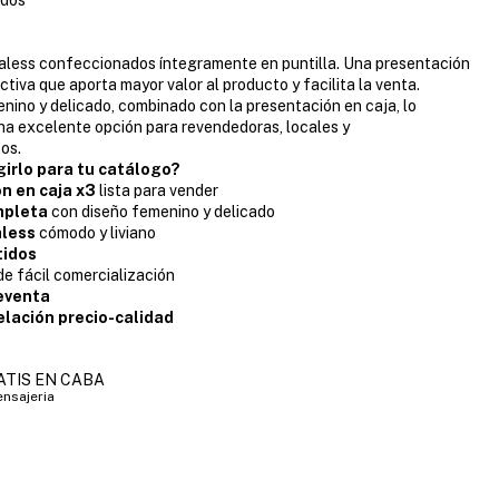
aless confeccionados íntegramente en puntilla. Una presentación
ctiva que aporta mayor valor al producto y facilita la venta.
nino y delicado, combinado con la presentación en caja, lo
na excelente opción para revendedoras, locales y
os.
girlo para tu catálogo?
n en caja x3
lista para vender
mpleta
con diseño femenino y delicado
aless
cómodo y liviano
tidos
e fácil comercialización
reventa
elación precio-calidad
ATIS EN CABA
nsajeria