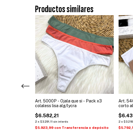
Productos similares
 - Pack x3
Art. 5000P - Ojala que si - Pack x3
Art. 54
colaless lisa alg/lycra
corto a
$6.582,21
$6.43
2
x
$3.291,11
sin interés
2
x
$3.218
ia o depósito
$5.923,99
con
Transferencia o depósito
$5.792