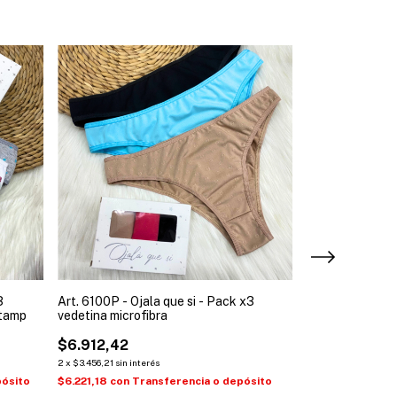
3
Art. 6100P - Ojala que si - Pack x3
Art. 5401N - Oja
stamp
vedetina microfibra
corto lisa
$6.912,42
$17.098,18
2
x
$3.456,21
sin interés
2
x
$8.549,09
sin inte
pósito
$6.221,18
con
Transferencia o depósito
$15.388,36
con