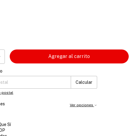
o
ío
 CP:
Cambiar CP
Calcular
 postal
les
Ver opciones
Que Sí
0P
idos