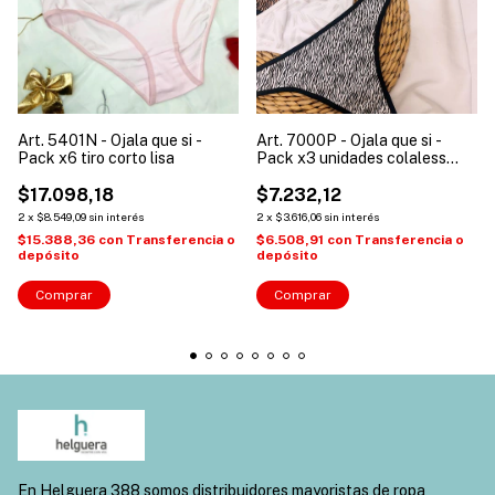
Art. 5401N - Ojala que si -
Art. 7000P - Ojala que si -
Pack x6 tiro corto lisa
Pack x3 unidades colaless
estampada alg/lyc
$17.098,18
$7.232,12
2
x
$8.549,09
sin interés
2
x
$3.616,06
sin interés
$15.388,36
con
Transferencia o
$6.508,91
con
Transferencia o
depósito
depósito
Comprar
Comprar
En Helguera 388 somos distribuidores mayoristas de ropa