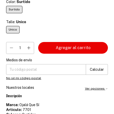
Color:
Surtido
Surtido
Talle:
Unico
Unico
Medios de envío
Entregas para el CP:
Cambiar CP
Calcular
No sé mi código postal
Nuestros locales
Ver opciones
Descripción
Marca:
Ojalá Que Sí
Artículo:
7701