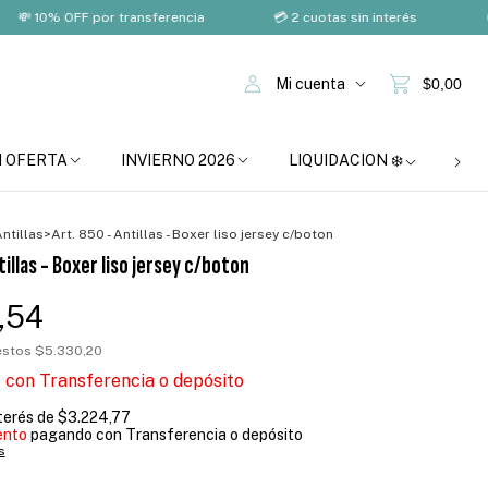
 OFF por transferencia
💳 2 cuotas sin interés
🚚 Envío 
Mi cuenta
$0,00
N OFERTA
INVIERNO 2026
LIQUIDACION ❄️
BOM
ntillas
>
Art. 850 - Antillas - Boxer liso jersey c/boton
tillas - Boxer liso jersey c/boton
,54
uestos
$5.330,20
9
con
Transferencia o depósito
nterés de
$3.224,77
ento
pagando con Transferencia o depósito
s