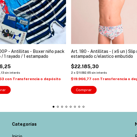
00P - Antillitas - Boxer niño pack
Art. 180 - Antillitas - ( x6 un ) Slip
o / 1 rayado / 1 estampado
estampado c/elastico embutido
6,25
$22.185,30
,13
sin interés
2
x
$11.092,65
sin interés
,63
con
Transferencia o depósito
$19.966,77
con
Transferencia o de
rar
Comprar
Categorías
Inicio
R