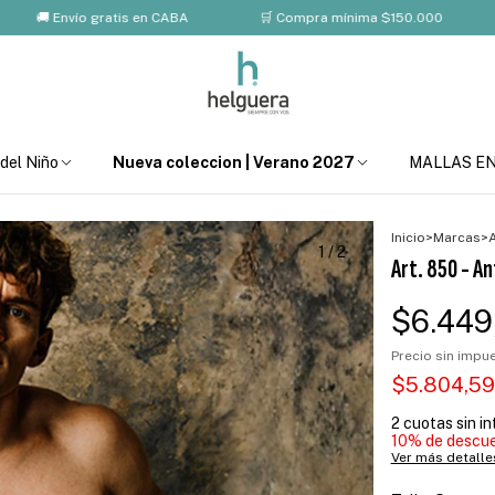
Envío gratis en CABA
🛒 Compra mínima $150.000
💸 10%
 del Niño
Nueva coleccion | Verano 2027
MALLAS E
Inicio
>
Marcas
>
A
1
/
2
Art. 850 - An
$6.449
Precio sin imp
$5.804,5
2
cuotas sin i
10% de descu
Ver más detalle