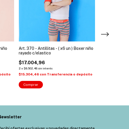
 niño
Art. 370 - Antillitas - ( x6 un ) Boxer niño
Art. 1500N - Ant
rayado c/elastico
bombachitas e
$17.004,96
$5.409,17
2
x
$8.502,48
sin interés
2
x
$2.704,59
sin inte
pósito
$15.304,46
con
Transferencia o depósito
$4.868,25
con
T
Comprar
Comprar
Newsletter
ecibí ofertas exclusivas y novedades directamente