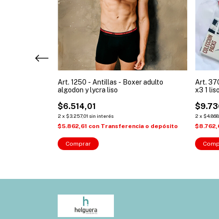
 un ) Slip niño
Art. 1250 - Antillas - Boxer adulto
Art. 37
algodon y lycra liso
x3 1 lis
$6.514,01
$9.73
2
x
$3.257,01
sin interés
2
x
$4.868
ncia o depósito
$5.862,61
con
Transferencia o depósito
$8.762
Comprar
Comp