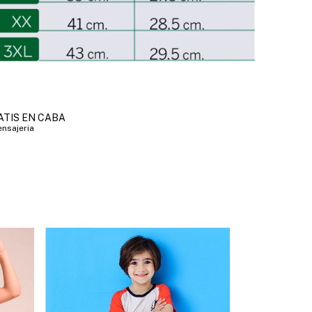
ATIS EN CABA
nsajeria