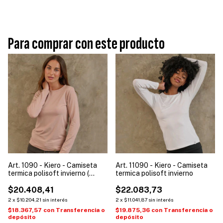
Para comprar con este producto
Art. 1090 - Kiero - Camiseta
Art. 11090 - Kiero - Camiseta
termica polisoft invierno (
termica polisoft invierno
Talle: S a XL )
$20.408,41
$22.083,73
2
x
$10.204,21
sin interés
2
x
$11.041,87
sin interés
$18.367,57
con
Transferencia o
$19.875,36
con
Transferencia o
depósito
depósito