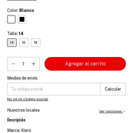
Color:
Blanco
Talle:
14
14
16
18
Medios de envío
Entregas para el CP:
Cambiar CP
Calcular
No sé mi código postal
Nuestros locales
Ver opciones
Descripción
Marca: Kiero