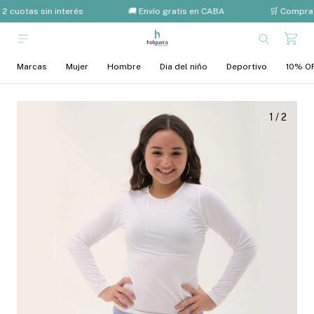
2 cuotas sin interés
🚚 Envío gratis en CABA
🛒 Compra 
Marcas
Mujer
Hombre
Dia del niño
Deportivo
10% OF
1
/
2