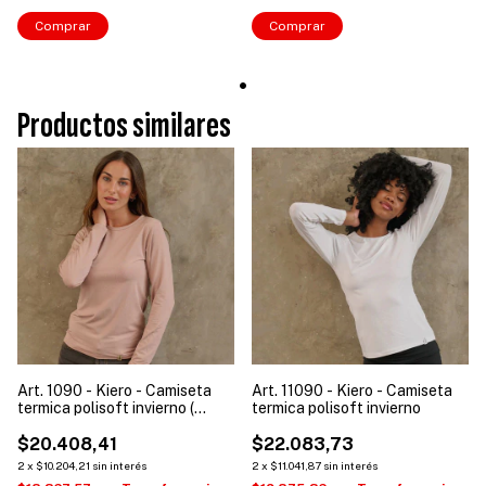
Comprar
Comprar
Productos similares
Art. 1090 - Kiero - Camiseta
Art. 11090 - Kiero - Camiseta
termica polisoft invierno (
termica polisoft invierno
Talle: S a XL )
$20.408,41
$22.083,73
2
x
$10.204,21
sin interés
2
x
$11.041,87
sin interés