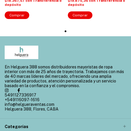
$18.367,57
con
Transferencia o
$19.875,36
con
Transferencia o
depósito
depósito
Comprar
Comprar
En Helguera 388 somos distribuidores mayoristas de ropa
interior con más de 25 años de trayectoria. Trabajamos con más
de 40 marcas líderes del mercado, ofreciendo una amplia
variedad de productos, atención personalizada y un servicio
basado en la confianza y el compromiso.
5491127336917
+549116097-1616
info@helgueraventas.com
Helguera 388, Flores, CABA
Categorías