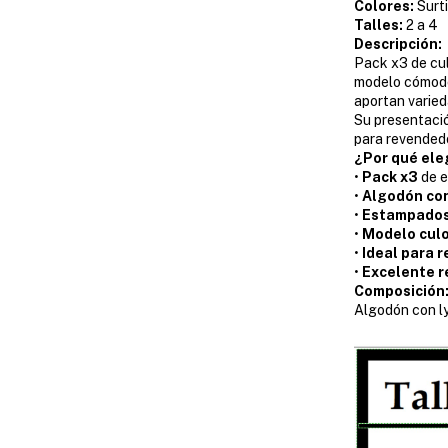
Colores:
Surt
Talles:
2 a 4
Descripción:
Pack x3 de cu
modelo cómodo 
aportan varied
Su presentació
para revendedo
¿Por qué ele
•
Pack x3
de e
•
Algodón con
•
Estampados
•
Modelo cul
•
Ideal para 
•
Excelente r
Composición
Algodón con l