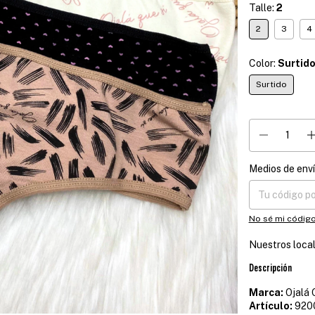
Talle:
2
2
3
4
Color:
Surtid
Surtido
Medios de env
Entregas para el
No sé mi código
Nuestros loca
Descripción
Marca:
Ojalá 
Artículo:
920