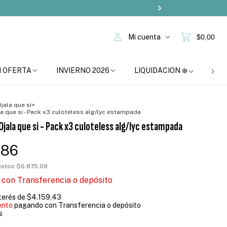
Mi cuenta
$0,00
N OFERTA
INVIERNO 2026
LIQUIDACION ❄️
BOM
jala que si
>
la que si - Pack x3 culoteless alg/lyc estampada
Ojala que si - Pack x3 culoteless alg/lyc estampada
,86
uestos
$6.875,09
7
con
Transferencia o depósito
nterés de
$4.159,43
ento
pagando con Transferencia o depósito
s