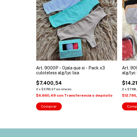
Art. 9000P - Ojala que si - Pack x3
Art. 90
culoteless alg/lyc lisa
alg/lyc
$7.400,54
$14.2
2
x
$3.700,27
sin interés
2
x
$7.108
$6.660,49
con
Transferencia o depósito
$12.795
Comprar
Comp