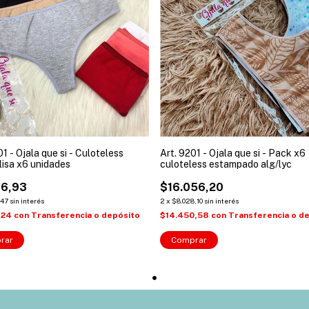
01 - Ojala que si - Culoteless
Art. 9201 - Ojala que si - Pack x6
 lisa x6 unidades
culoteless estampado alg/lyc
16,93
$16.056,20
,47
sin interés
2
x
$8.028,10
sin interés
,24
con
Transferencia o depósito
$14.450,58
con
Transferencia o d
rar
Comprar