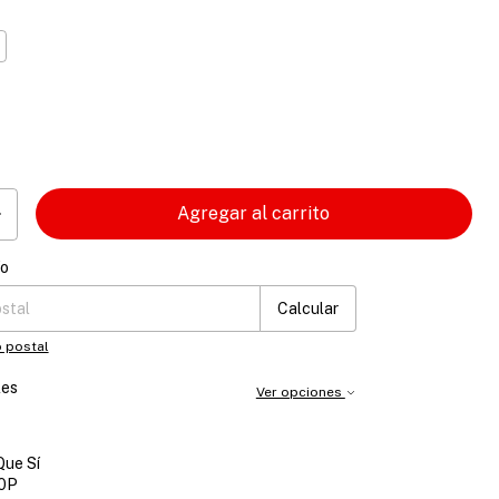
o
ío
 CP:
Cambiar CP
Calcular
 postal
les
Ver opciones
Que Sí
0P