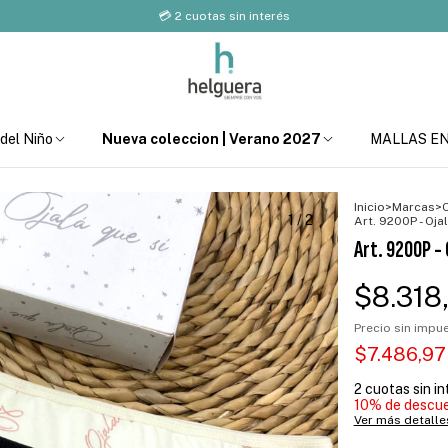
💳 2 cuotas sin interés
 del Niño
Nueva coleccion | Verano 2027
MALLAS E
Inicio
>
Marcas
>
O
1
/
2
Art. 9200P - Oja
Art. 9200P - 
$8.318
Precio sin imp
$7.486,9
2
cuotas sin i
10% de descu
Ver más detalle