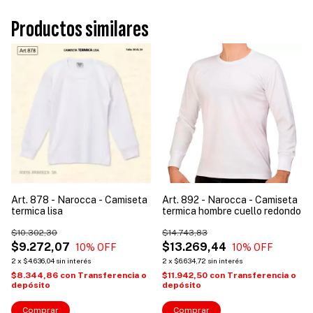
Productos similares
Art. 878 - Narocca - Camiseta
Art. 892 - Narocca - Camiseta
termica lisa
termica hombre cuello redondo
$10.302,30
$14.743,83
$9.272,07
$13.269,44
10
% OFF
10
% OFF
2
x
$4.636,04
sin interés
2
x
$6.634,72
sin interés
$8.344,86
con
Transferencia o
$11.942,50
con
Transferencia o
depósito
depósito
Comprar
Comprar