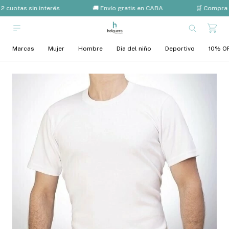
2 cuotas sin interés
🚚 Envío gratis en CABA
🛒 Compra 
Marcas
Mujer
Hombre
Dia del niño
Deportivo
10% OF