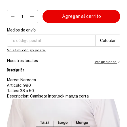
Medios de envío
Entregas para el CP:
Cambiar CP
Calcular
No sé mi código postal
Nuestros locales
Ver opciones
Descripción
Marca: Narocca
Articulo: 990
Talles: 38 a 50
Descripcion: Camiseta interlock manga corta