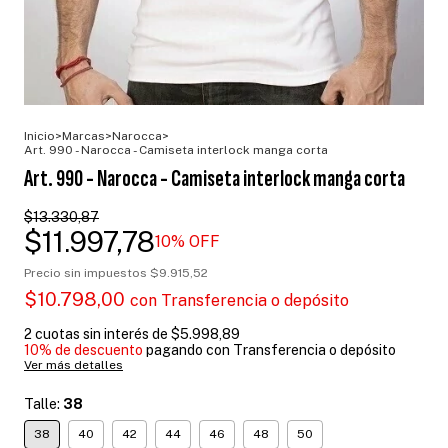
Inicio
>
Marcas
>
Narocca
>
Art. 990 - Narocca - Camiseta interlock manga corta
Art. 990 - Narocca - Camiseta interlock manga corta
$13.330,87
$11.997,78
10
% OFF
Precio sin impuestos
$9.915,52
$10.798,00
con
Transferencia o depósito
2
cuotas sin interés de
$5.998,89
10% de descuento
pagando con Transferencia o depósito
Ver más detalles
Talle:
38
38
40
42
44
46
48
50