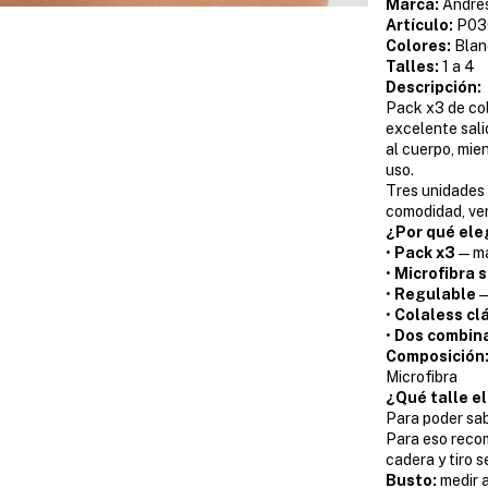
Marca:
Andre
Artículo:
P03
Colores:
Blan
Talles:
1 a 4
Descripción:
Pack x3 de col
excelente sali
al cuerpo, mie
uso.
Tres unidades 
comodidad, ver
¿Por qué ele
•
Pack x3
— ma
•
Microfibra 
•
Regulable
—
•
Colaless cl
•
Dos combina
Composición
Microfibra
¿Qué talle el
Para poder sab
Para eso recom
cadera y tiro 
Busto:
medir a