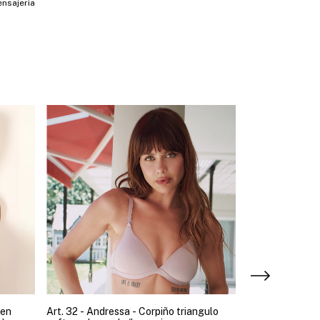
nsajeria
ien
Art. 32 - Andressa - Corpiño triangulo
¡Ultimos! Art. 