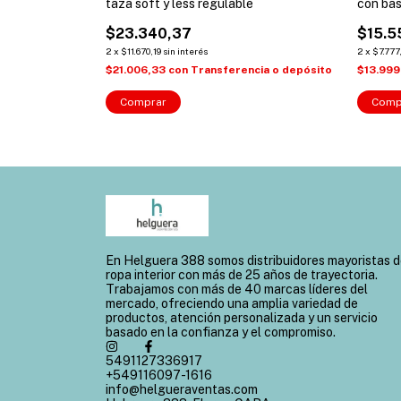
 mujer
taza soft y less regulable
con bas
$23.340,37
$15.5
2
x
$11.670,19
sin interés
2
x
$7.777
ncia o depósito
$21.006,33
con
Transferencia o depósito
$13.999
Comprar
Comp
En Helguera 388 somos distribuidores mayoristas 
ropa interior con más de 25 años de trayectoria.
Trabajamos con más de 40 marcas líderes del
mercado, ofreciendo una amplia variedad de
productos, atención personalizada y un servicio
basado en la confianza y el compromiso.
5491127336917
+549116097-1616
info@helgueraventas.com