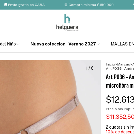
o gratis en CABA
🛒 Compra mínima $150.000
💸 10% OF
 del Niño
Nueva coleccion | Verano 2027
MALLAS E
Inicio
>
Marcas
>
1
/
6
Art P036 - Andr
Art P036 - A
microfibra m
$12.61
Precio sin imp
$11.352,5
2
cuotas sin i
10% de descu