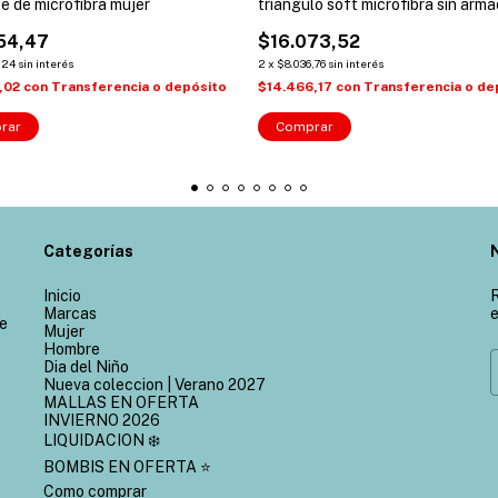
e de microfibra mujer
triangulo soft microfibra sin arm
mujer
54,47
$16.073,52
,24
sin interés
2
x
$8.036,76
sin interés
,02
con
Transferencia o depósito
$14.466,17
con
Transferencia o de
rar
Comprar
Categorías
Inicio
R
Marcas
e
de
Mujer
Hombre
Dia del Niño
Nueva coleccion | Verano 2027
MALLAS EN OFERTA
INVIERNO 2026
LIQUIDACION ❄️
BOMBIS EN OFERTA ⭐
Como comprar