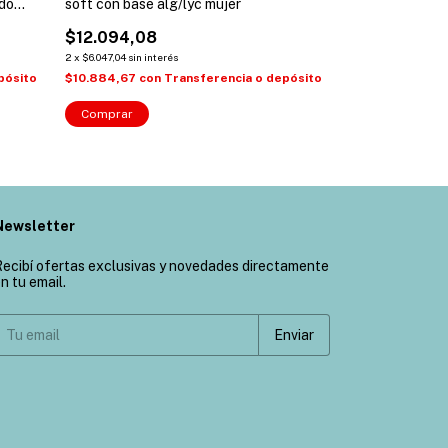
ado
soft con base alg/lyc mujer
bustier c/ aro y 
90)
$12.094,08
$39.777,24
2
x
$6.047,04
sin interés
2
x
$19.888,62
sin int
pósito
$10.884,67
con
Transferencia o depósito
$35.799,52
con
Comprar
Comprar
Newsletter
ecibí ofertas exclusivas y novedades directamente
n tu email.