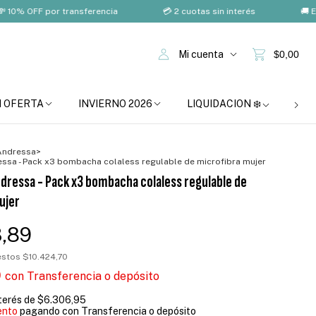
F por transferencia
💳 2 cuotas sin interés
🚚 Envío grat
Mi cuenta
$0,00
N OFERTA
INVIERNO 2026
LIQUIDACION ❄️
BOM
Andressa
>
essa - Pack x3 bombacha colaless regulable de microfibra mujer
ndressa - Pack x3 bombacha colaless regulable de
ujer
3,89
uestos
$10.424,70
0
con
Transferencia o depósito
nterés de
$6.306,95
ento
pagando con Transferencia o depósito