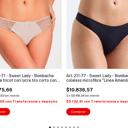
2-71 - Sweet Lady - Bombacha
Art. 211-77 - Sweet Lady - Bomb
a tricot con lycra tiro corto con
colaless microfibra "Linea Amand
"Linea Jazmin" mujer
mujer
75,66
$10.836,57
,83
sin interés
2
x
$5.418,29
sin interés
,09
con
Transferencia o depósito
$9.752,91
con
Transferencia o dep
rar
Comprar