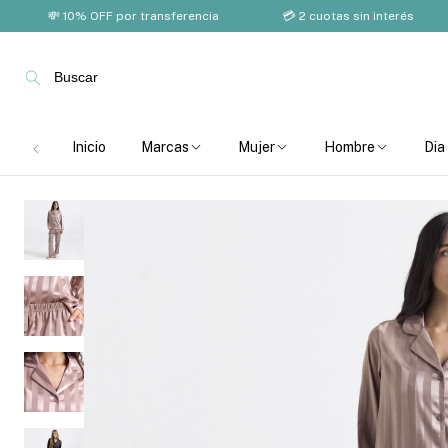
💸 10% OFF por transferencia
💳 2 cuotas sin interés
🚚
Buscar
Inicio
Marcas
Mujer
Hombre
Dia