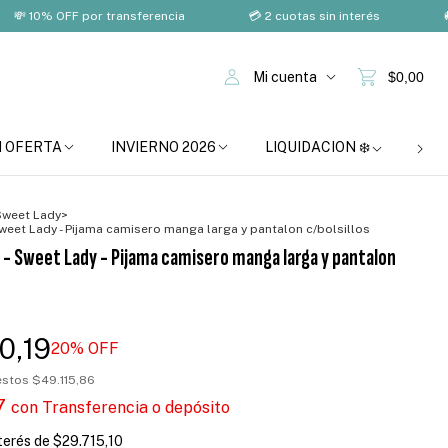
0% OFF por transferencia
💳 2 cuotas sin interés
🚚 Enví
Mi cuenta
$0,00
N OFERTA
INVIERNO 2026
LIQUIDACION ❄️
BOM
Sweet Lady
>
Sweet Lady - Pijama camisero manga larga y pantalon c/bolsillos
 - Sweet Lady - Pijama camisero manga larga y pantalon
0,19
20
% OFF
uestos
$49.115,86
17
con
Transferencia o depósito
nterés de
$29.715,10