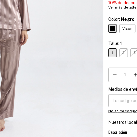
10% de descu
Ver más detalle
Color:
Negro
Vison
Talle:
1
1
2
3
Medios de env
Entregas para el
No sé mi código
Nuestros loca
Descripción