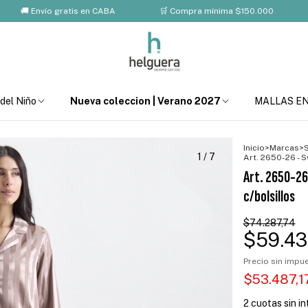
 Envío gratis en CABA
🛒 Compra mínima $150.000
💸 1
 del Niño
Nueva coleccion | Verano 2027
MALLAS E
Inicio
>
Marcas
>
1
/
7
Art. 2650-26 - 
Art. 2650-26
c/bolsillos
$74.287,74
$59.43
Precio sin imp
$53.487,
2
cuotas sin i