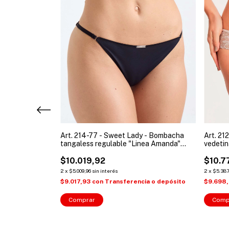
y - Bombacha
Art. 214-77 - Sweet Lady - Bombacha
Art. 21
bra "Amanda"
tangaless regulable "Linea Amanda"
vedetin
mujer
encaje 
$10.019,92
$10.7
2
x
$5.009,96
sin interés
2
x
$5.387
cia o depósito
$9.017,93
con
Transferencia o depósito
$9.698
Comprar
Comp