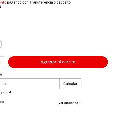
ento
pagando con Transferencia o depósito
s
ío
 CP:
Cambiar CP
Calcular
 postal
les
Ver opciones