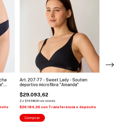
acha
Art. 207-77 - Sweet Lady - Soutien
Art. 233-77 - S
a"
deportivo microfibra "Amanda"
triangulo soft e
Amanda"
$29.093,62
$28.276,95
2
x
$14.546,81
sin interés
2
x
$14.138,48
sin int
ósito
$26.184,26
con
Transferencia o depósito
$25.449,26
con
Comprar
Comprar