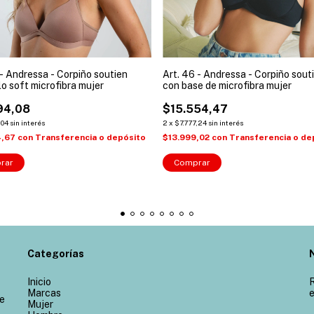
 - Andressa - Corpiño soutien
Art. 46 - Andressa - Corpiño sout
lo soft microfibra mujer
con base de microfibra mujer
94,08
$15.554,47
,04
sin interés
2
x
$7.777,24
sin interés
4,67
con
Transferencia o depósito
$13.999,02
con
Transferencia o de
rar
Comprar
Categorías
Inicio
R
Marcas
e
de
Mujer