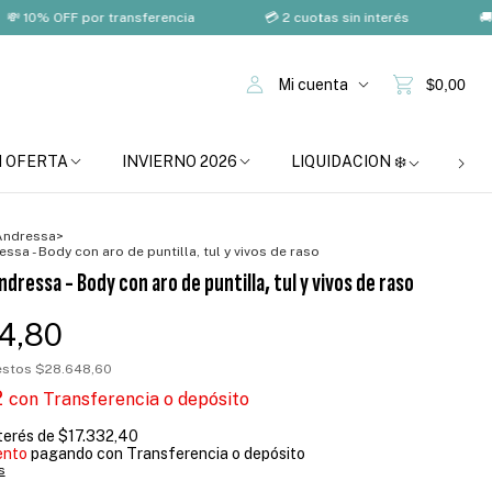
 OFF por transferencia
💳 2 cuotas sin interés
🚚 Envío 
Mi cuenta
$0,00
N OFERTA
INVIERNO 2026
LIQUIDACION ❄️
BOM
Andressa
>
essa - Body con aro de puntilla, tul y vivos de raso
ndressa - Body con aro de puntilla, tul y vivos de raso
4,80
uestos
$28.648,60
2
con
Transferencia o depósito
nterés de
$17.332,40
ento
pagando con Transferencia o depósito
s