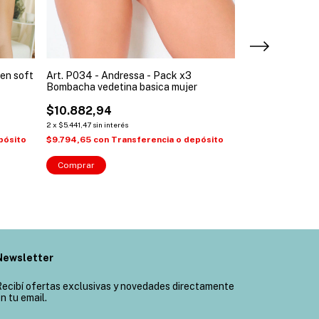
ien soft
Art. P034 - Andressa - Pack x3
Art. 5589 - And
Bombacha vedetina basica mujer
soft + colaless 
)
$10.882,94
$21.783,18
2
x
$5.441,47
sin interés
2
x
$10.891,59
sin int
pósito
$9.794,65
con
Transferencia o depósito
$19.604,86
con
Comprar
Comprar
Newsletter
ecibí ofertas exclusivas y novedades directamente
n tu email.