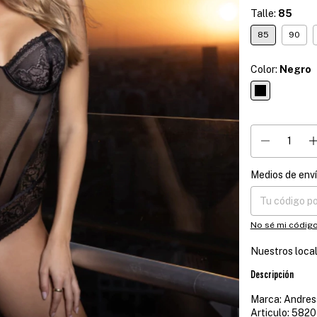
Talle:
85
85
90
Color:
Negro
Medios de env
Entregas para el
No sé mi código
Nuestros loca
Descripción
Marca: Andres
Articulo: 5820