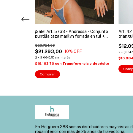
ressa - Conjunto
¡Sale! Art. 5733 - Andressa - Conjunto
Art. 42
v ( Talles: 85 y
puntilla taza marilyn forrada en tul +
triangu
colaless con bretel regulable
$23.724,08
$12.0
$21.293,00
10
% OFF
2
x
$6.047
2
x
$10.646,50
sin interés
cia o depósito
$10.88
$19.163,70
con
Transferencia o depósito
Comp
Comprar
En Helguera 388 somos distribuidores mayoristas 
ropa interior con más de 25 años de trayectoria.