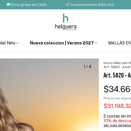
Envío gratis en CABA
🛒 Compra mínima $150.000
💸 10%
 del Niño
Nueva coleccion | Verano 2027
MALLAS E
Inicio
>
Marcas
>
1
/
4
Art. 5820 - Andr
Art. 5820 - A
$34.66
Precio sin imp
$31.198,3
2
cuotas sin i
10% de descu
Ver más detalle