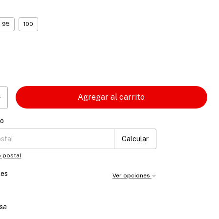
95
100
ío
 CP:
Cambiar CP
Calcular
 postal
les
Ver opciones
sa