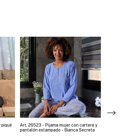
 piqué
Art. 26523 - Pijama mujer con cartera y
Art. 9082 - And
pantalón estampado - Bianca Secreta
larga abotonad