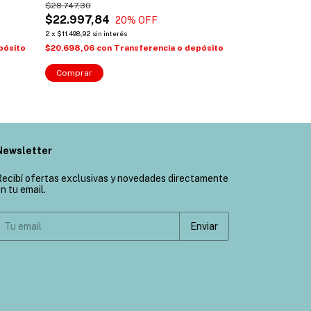
$28.747,30
$39.693,70
$22.997,84
$31.754,96
20
% OFF
2
x
$11.498,92
sin interés
2
x
$15.877,48
sin int
pósito
$20.698,06
con
Transferencia o depósito
$28.579,46
con
Comprar
Comprar
Newsletter
ecibí ofertas exclusivas y novedades directamente
n tu email.