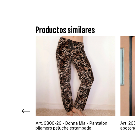
Productos similares
a manga larga
Art. 6300-26 - Donna Mia - Pantalon
Art. 26
yas
pijamero peluche estampado
abotona
contrat