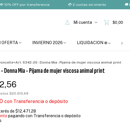
OFF por transferencia
💳 2 cuotas sin interés
🚚 Envío g
Mi cuenta
$0,00
N OFERTA
INVIERNO 2026
LIQUIDACION ❄️
BOM
Doncelle
>
Art. 6342-26 - Donna Mia - Pijama de mujer viscosa animal print
- Donna Mia - Pijama de mujer viscosa animal print
2,56
uestos
$20.613,69
30
con
Transferencia o depósito
nterés de
$12.471,28
ento
pagando con Transferencia o depósito
s