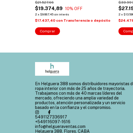
$21.527,66
$33.997
$19.374,89
$27.1
10
% OFF
2
x
$9.687,45
sin interés
2
x
$13.59
ncia o depósito
$17.437,40
con
Transferencia o depósito
$24.47
Comprar
Comp
En Helguera 388 somos distribuidores mayoristas 
ropa interior con más de 25 años de trayectoria.
Trabajamos con más de 40 marcas líderes del
mercado, ofreciendo una amplia variedad de
productos, atención personalizada y un servicio
basado en la confianza y el compromiso.
5491127336917
+549116097-1616
info@helgueraventas.com
Helguera 388, Flores, CABA