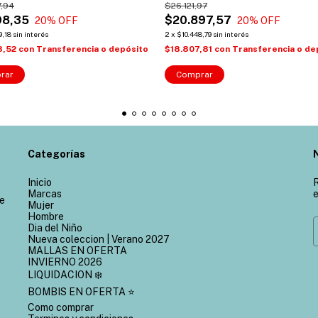
,94
$26.121,97
98,35
$20.897,57
20
% OFF
20
% OFF
9,18
sin interés
2
x
$10.448,79
sin interés
8,52
con
Transferencia o depósito
$18.807,81
con
Transferencia o de
rar
Comprar
Categorías
Inicio
R
Marcas
e
de
Mujer
Hombre
Dia del Niño
Nueva coleccion | Verano 2027
MALLAS EN OFERTA
INVIERNO 2026
LIQUIDACION ❄️
BOMBIS EN OFERTA ⭐
Como comprar