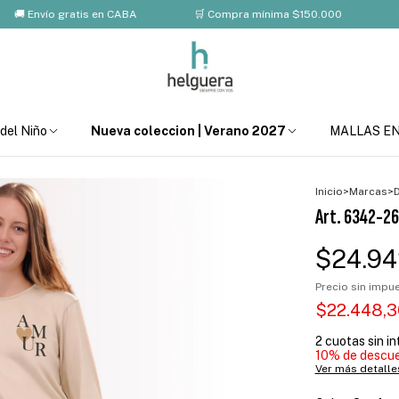
vío gratis en CABA
🛒 Compra mínima $150.000
💸 10% 
 del Niño
Nueva coleccion | Verano 2027
MALLAS E
Inicio
>
Marcas
>
Art. 6342-26 
$24.94
Precio sin imp
$22.448,
2
cuotas sin i
10% de descu
Ver más detalle