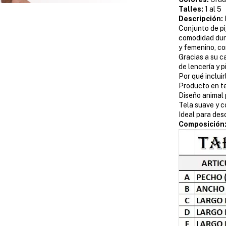
Talles:
1 al 5
Descripción:
Conjunto de pi
comodidad dura
y femenino, co
Gracias a su c
de lencería y p
Por qué inclui
Producto en t
Diseño animal 
Tela suave y 
Ideal para des
Composición