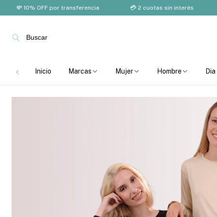
 10% OFF por transferencia
💳 2 cuotas sin interés
🚚 En
Buscar
Inicio
Marcas
Mujer
Hombre
Dia