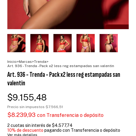
Inicio
>
Marcas
>
Trenda
>
Art. 936 - Trenda - Pack x2 less reg estampadas san valentin
Art. 936 - Trenda - Pack x2 less reg estampadas san
valentin
$9.155,48
Precio sin impuestos
$7.566,51
$8.239,93
con
Transferencia o depósito
2
cuotas sin interés de
$4.577,74
10% de descuento
pagando con Transferencia o depósito
Ver más detalles