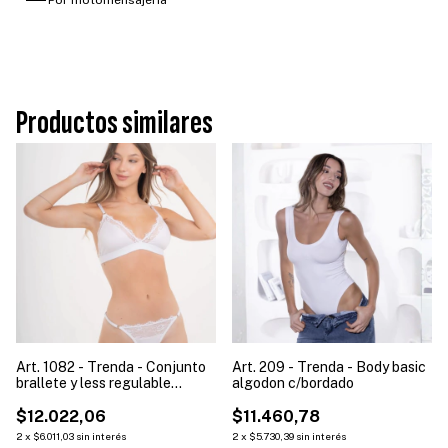
Productos similares
Art. 1082 - Trenda - Conjunto
Art. 209 - Trenda - Body basic
brallete y less regulable
algodon c/bordado
microf/punt ( Talles: 90 a 105 )
$12.022,06
$11.460,78
2
x
$6.011,03
sin interés
2
x
$5.730,39
sin interés