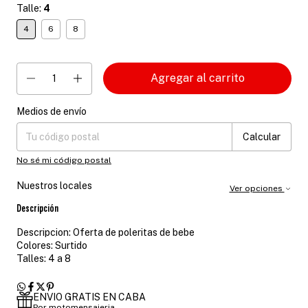
Talle:
4
4
6
8
Medios de envío
Entregas para el CP:
Cambiar CP
Calcular
No sé mi código postal
Nuestros locales
Ver opciones
Descripción
Descripcion: Oferta de poleritas de bebe
Colores: Surtido
Talles: 4 a 8
ENVIO GRATIS EN CABA
Por motomensajeria