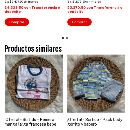
2
x
$2.407,50
sin interés
2
x
$1.872,50
sin interés
$4.333,50
con
Transferencia o
$3.370,50
con
Transferencia o
depósito
depósito
Comprar
Comprar
Productos similares
¡Oferta! - Surtido - Remera
¡Oferta! - Surtido - Pack body
manga larga francesa bebe
gorrito y babero