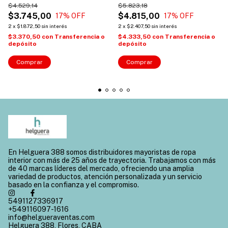
$4.529,14
$5.823,18
$3.745,00
$4.815,00
17
% OFF
17
% OFF
2
x
$1.872,50
sin interés
2
x
$2.407,50
sin interés
$3.370,50
con
Transferencia o
$4.333,50
con
Transferencia o
depósito
depósito
Comprar
Comprar
En Helguera 388 somos distribuidores mayoristas de ropa
interior con más de 25 años de trayectoria. Trabajamos con más
de 40 marcas líderes del mercado, ofreciendo una amplia
variedad de productos, atención personalizada y un servicio
basado en la confianza y el compromiso.
5491127336917
+549116097-1616
info@helgueraventas.com
Helguera 388, Flores, CABA