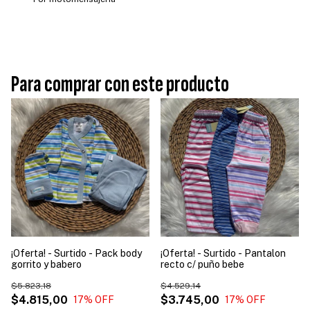
Para comprar con este producto
¡Oferta! - Surtido - Pack body
¡Oferta! - Surtido - Pantalon
gorrito y babero
recto c/ puño bebe
$5.823,18
$4.529,14
$4.815,00
$3.745,00
17
% OFF
17
% OFF