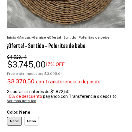
Inicio
>
Marcas
>
Gamise
>
¡Oferta! - Surtido - Poleritas de bebe
¡Oferta! - Surtido - Poleritas de bebe
$4.529,14
$3.745,00
17
% OFF
Precio sin impuestos
$3.095,04
$3.370,50
con
Transferencia o depósito
2
cuotas sin interés de
$1.872,50
10% de descuento
pagando con Transferencia o depósito
Ver más detalles
Color:
Nene
Nene
Nena