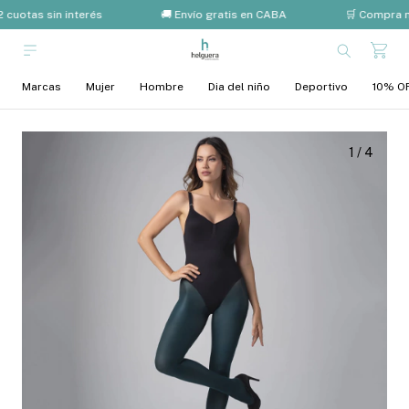
 cuotas sin interés
🚚 Envío gratis en CABA
🛒 Compra m
Marcas
Mujer
Hombre
Dia del niño
Deportivo
10% OF
1
/
4