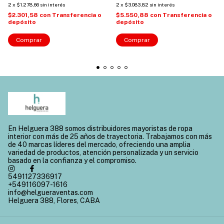
2
x
$1.278,66
sin interés
2
x
$3.083,82
sin interés
$2.301,58
con
Transferencia o
$5.550,88
con
Transferencia o
depósito
depósito
Comprar
Comprar
En Helguera 388 somos distribuidores mayoristas de ropa
interior con más de 25 años de trayectoria. Trabajamos con más
de 40 marcas líderes del mercado, ofreciendo una amplia
variedad de productos, atención personalizada y un servicio
basado en la confianza y el compromiso.
5491127336917
+549116097-1616
info@helgueraventas.com
Helguera 388, Flores, CABA