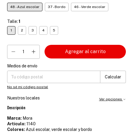
48 - Azul escolar
37 - Bordo
46 - Verde escolar
Talle:
1
1
2
3
4
5
Medios de envío
Entregas para el CP:
Cambiar CP
Calcular
No sé mi código postal
Nuestros locales
Ver opciones
Descripción
Marca:
Mora
Artículo:
1140
Colores:
Azul escolar, verde escolar y bordo