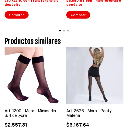
$10.722,10
con
Transferencia o
$5.550,88
con
Transferencia o
depósito
depósito
Comprar
Comprar
Productos similares
Art. 1200 - Mora - Minimedia
Art. 2636 - Mora - Panty
3/4 de lycra
Malena
$2.557,31
$6.167,64