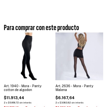
Para comprar con este producto
Art. 1940 - Mora - Panty
Art. 2636 - Mora - Panty
cotton de algodon
Malena
$11.913,44
$6.167,64
2
x
$5.956,72
sin interés
2
x
$3.083,82
sin interés