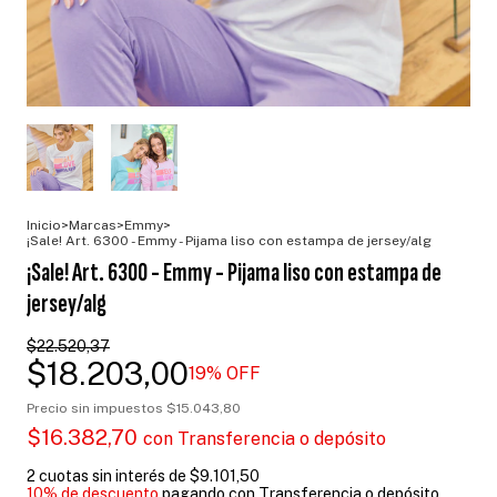
Inicio
>
Marcas
>
Emmy
>
¡Sale! Art. 6300 - Emmy - Pijama liso con estampa de jersey/alg
¡Sale! Art. 6300 - Emmy - Pijama liso con estampa de
jersey/alg
$22.520,37
$18.203,00
19
% OFF
Precio sin impuestos
$15.043,80
$16.382,70
con
Transferencia o depósito
2
cuotas sin interés de
$9.101,50
10% de descuento
pagando con Transferencia o depósito