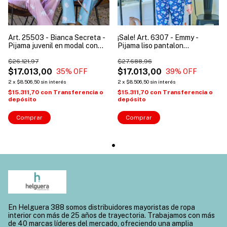
Art. 25503 - Bianca Secreta -
¡Sale! Art. 6307 - Emmy -
Pijama juvenil en modal con
Pijama liso pantalon
pantalón estampado.
estampado jers/alg
$26.121,97
$27.688,96
$17.013,00
$17.013,00
35
% OFF
39
% OFF
2
x
$8.506,50
sin interés
2
x
$8.506,50
sin interés
$15.311,70
con
Transferencia o
$15.311,70
con
Transferencia o
depósito
depósito
Comprar
Comprar
En Helguera 388 somos distribuidores mayoristas de ropa
interior con más de 25 años de trayectoria. Trabajamos con más
de 40 marcas líderes del mercado, ofreciendo una amplia