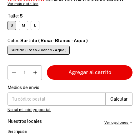
Ver más detalles
Talle:
S
S
M
L
Color:
Surtido ( Rosa - Blanco - Aqua )
Surtido ( Rosa - Blanco - Aqua )
Medios de envío
Entregas para el CP:
Cambiar CP
Calcular
No sé mi código postal
Nuestros locales
Ver opciones
Descripción