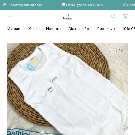
💳 2 cuotas sin interés
🚚 Envío gratis en CABA
🛒 Comp
Marcas
Mujer
Hombre
Dia del niño
Deportivo
10% OF
1
/
2