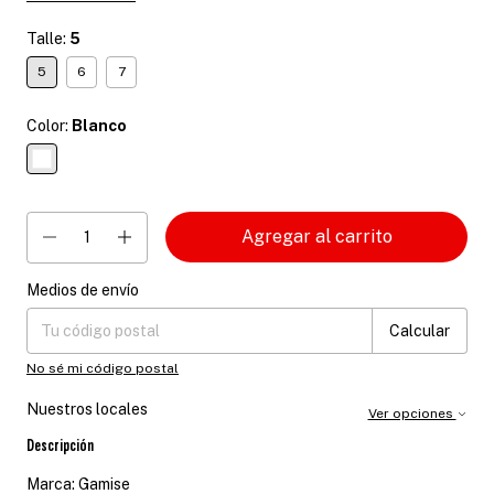
Talle:
5
5
6
7
Color:
Blanco
Medios de envío
Entregas para el CP:
Cambiar CP
Calcular
No sé mi código postal
Nuestros locales
Ver opciones
Descripción
Marca: Gamise