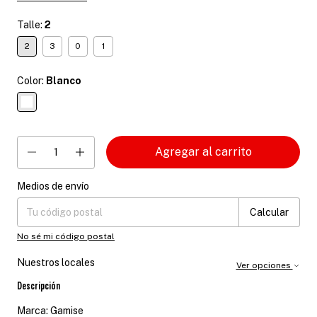
Talle:
2
2
3
0
1
Color:
Blanco
Medios de envío
Entregas para el CP:
Cambiar CP
Calcular
No sé mi código postal
Nuestros locales
Ver opciones
Descripción
Marca: Gamise