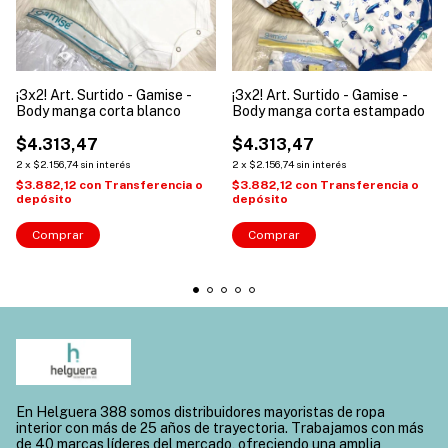
¡3x2! Art. Surtido - Gamise -
¡3x2! Art. Surtido - Gamise -
Body manga corta blanco
Body manga corta estampado
$4.313,47
$4.313,47
2
x
$2.156,74
sin interés
2
x
$2.156,74
sin interés
$3.882,12
con
Transferencia o
$3.882,12
con
Transferencia o
depósito
depósito
Comprar
Comprar
En Helguera 388 somos distribuidores mayoristas de ropa
interior con más de 25 años de trayectoria. Trabajamos con más
de 40 marcas líderes del mercado, ofreciendo una amplia