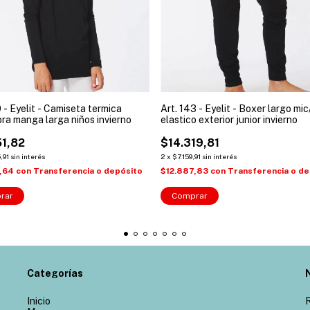
0 - Eyelit - Camiseta termica
Art. 143 - Eyelit - Boxer largo mic
bra manga larga niños invierno
elastico exterior junior invierno
51,82
$14.319,81
,91
sin interés
2
x
$7.159,91
sin interés
6,64
con
Transferencia o depósito
$12.887,83
con
Transferencia o de
rar
Comprar
Categorías
Inicio
R