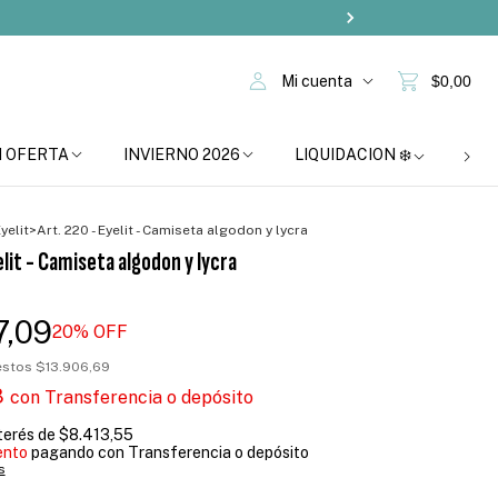
Mi cuenta
$0,00
N OFERTA
INVIERNO 2026
LIQUIDACION ❄️
BOM
yelit
>
Art. 220 - Eyelit - Camiseta algodon y lycra
elit - Camiseta algodon y lycra
7,09
20
% OFF
uestos
$13.906,69
8
con
Transferencia o depósito
nterés de
$8.413,55
ento
pagando con Transferencia o depósito
s