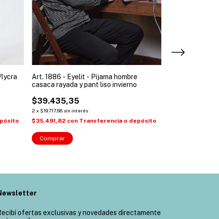
/lycra
Art. 1886 - Eyelit - Pijama hombre
Art. 1949 - Eye
casaca rayada y pant liso invierno
escote redondo 
$39.435,35
$46.012,10
2
x
$19.717,68
sin interés
2
x
$23.006,05
sin int
pósito
$35.491,82
con
Transferencia o depósito
$41.410,89
con
Comprar
Comprar
Newsletter
ecibí ofertas exclusivas y novedades directamente