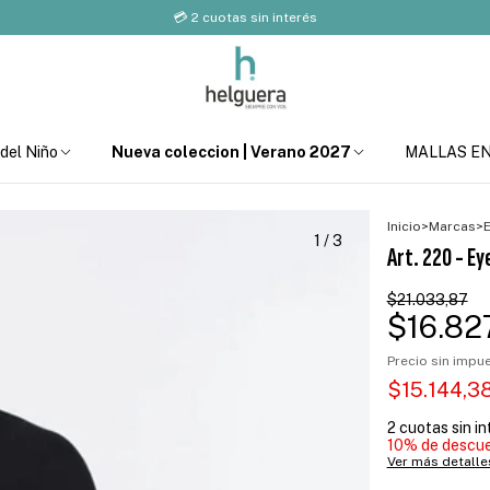
💳 2 cuotas sin interés
 del Niño
Nueva coleccion | Verano 2027
MALLAS E
Inicio
>
Marcas
>
E
1
/
3
Art. 220 - Ey
$21.033,87
$16.82
Precio sin imp
$15.144,3
2
cuotas sin i
10% de descu
Ver más detalle