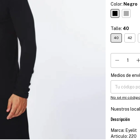
Color:
Negro
Talle:
40
40
42
Medios de env
Entregas para el
No sé mi código
Nuestros loca
Descripción
Marca: Eyelit
Articulo: 220