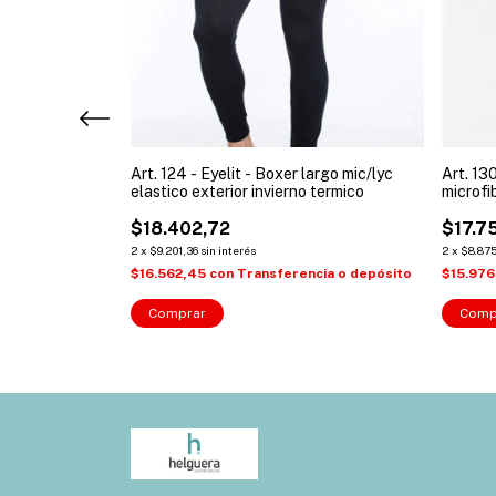
 x2 boxer
Art. 124 - Eyelit - Boxer largo mic/lyc
Art. 13
n elastico
elastico exterior invierno termico
microfi
$18.402,72
$17.7
2
x
$9.201,36
sin interés
2
x
$8.875
cia o depósito
$16.562,45
con
Transferencia o depósito
$15.97
Comprar
Comp