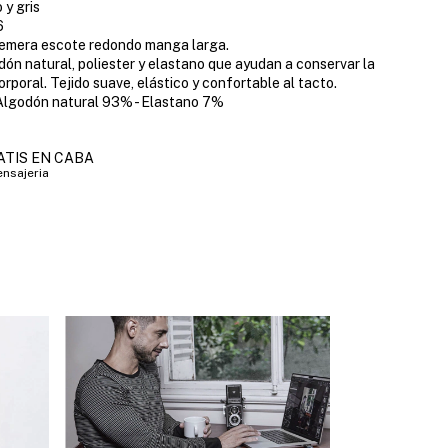
 y gris
6
Remera escote redondo manga larga.
dón natural, poliester y elastano que ayudan a conservar la
rporal. Tejido suave, elástico y confortable al tacto.
Algodón natural 93% - Elastano 7%
ATIS EN CABA
nsajeria